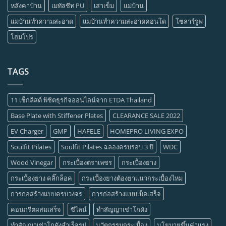
หลังคาบ้าน
เมทัลชีท PU
เสาเข็ม
แม่บ้าน
แม่บ้านทำความสะอาด
แม่บ้านทำความสะอาดคอนโด
โซลาร์รูฟ
โฮมโปร
TAGS
11 เช็กลิสต์ พิชิตธุรกิจออนไลน์จาก ETDA Thailand
Base Plate with Stiffener Plates
CLEARANCE SALE 2022
EV Charger
GMP
HAFELE
HOMEPRO LIVING EXPO
Soulfit Pilates
Soulfit Pilates ฉลองครบรอบ 3 ปี
WDC
Wood Vinegar
กระเบื้องตราเพชร
กระเบื้องยาง
กระเบื้องยาง คลิ๊กล็อค
กระเบื้องยางต้องยาแนวกระเบื้องไหม
การก่อสร้างแบบครบวงจร
การก่อสร้างแบบเบ็ดเสร็จ
คอนกรีตผสมเสร็จ
ซีไลน์
ทำสัญญาเช่าโกดัง
ทำสัญญาเช่าโกดังสำเร็จรูป
นวัตกรรมกระเบื้อง
นโยบายขึ้นค่าแรง