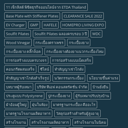
11 เช็กลิสต์ พิชิตธุรกิจออนไลน์จาก ETDA Thailand
Base Plate with Stiffener Plates
CLEARANCE SALE 2022
EV Charger
GMP
HAFELE
HOMEPRO LIVING EXPO
Soulfit Pilates
Soulfit Pilates ฉลองครบรอบ 3 ปี
WDC
Wood Vinegar
กระเบื้องตราเพชร
กระเบื้องยาง
กระเบื้องยาง คลิ๊กล็อค
กระเบื้องยางต้องยาแนวกระเบื้องไหม
การก่อสร้างแบบครบวงจร
การก่อสร้างแบบเบ็ดเสร็จ
คอนกรีตผสมเสร็จ
ซีไลน์
ทำสัญญาเช่าโกดัง
ทำสัญญาเช่าโกดังสำเร็จรูป
นวัตกรรมกระเบื้อง
นโยบายขึ้นค่าแรง
บทบาทผู้รับเหมา
บริษัท ทีเอฟ คอนสตรัคชั่น จำกัด
บ้านยั่งยืน
ประตูแบบ Polystyrene
ปูกระเบื้องยาง
ผู้รับเหมาปรับปรุงบ้าน
ผ้าอ้อมผู้ใหญ่
ฝุ่นในห้อง
มาตรฐานกระเบื้อง คืออะไร
มาตรฐานโรงงานผลิตอาหาร
วัสดุก่อสร้างสำหรับผู้สูงอายุ
สร้างโรงงาน
สร้างโรงงานผลิตอาหาร
สร้างโรงงานในนิคม