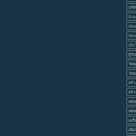
บริษ
บ้านผ
ประต
ประต
ประโ
ผู้รั
วัสด
วัสดุ
สร้า
สร้า
หลั
หลัง
เครื
เลื