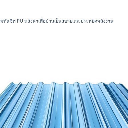
เมทัลชีท PU หลังคาเพื่อบ้านเย็นสบายและประหยัดพลังงาน