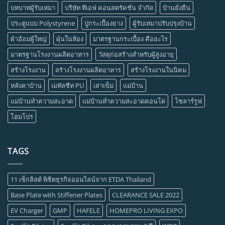
บทบาทผู้รับเหมา
บริษัท ทีเอฟ คอนสตรัคชั่น จำกัด
บ้านยั่งยืน
ประตูแบบ Polystyrene
ปูกระเบื้องยาง
ผู้รับเหมาปรับปรุงบ้าน
ผ้าอ้อมผู้ใหญ่
ฝุ่นในห้อง
มาตรฐานกระเบื้อง คืออะไร
มาตรฐานโรงงานผลิตอาหาร
วัสดุก่อสร้างสำหรับผู้สูงอายุ
สร้างโรงงาน
สร้างโรงงานผลิตอาหาร
สร้างโรงงานในนิคม
หลังคาบ้าน
เมทัลชีท PU
เสาเข็ม
แม่บ้าน
แม่บ้านทำความสะอาด
แม่บ้านทำความสะอาดคอนโด
โซลาร์รูฟ
โฮมโปร
TAGS
11 เช็กลิสต์ พิชิตธุรกิจออนไลน์จาก ETDA Thailand
Base Plate with Stiffener Plates
CLEARANCE SALE 2022
EV Charger
GMP
HAFELE
HOMEPRO LIVING EXPO