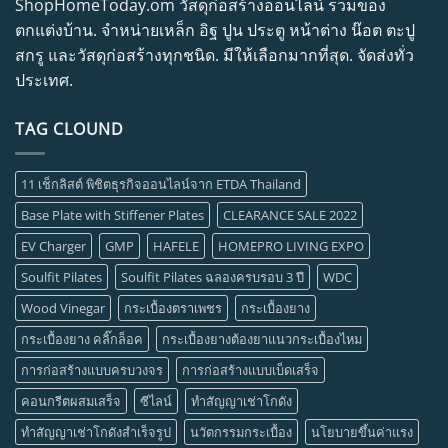
ShopHomeToday.om วัสดุก่อสร้างออนไลน์ รวมของ
ตกแต่งบ้าน. จำหน่ายเหล็ก อิฐ ปูน ประตู หน้าต่าง น๊อต ตะปู
สกรู และวัสดุก่อสร้างทุกชนิด. มีให้เลือกมากที่สุด. จัดส่งทั่ว
ประเทศ.
TAG CLOUND
11 เช็กลิสต์ พิชิตธุรกิจออนไลน์จาก ETDA Thailand
Base Plate with Stiffener Plates
CLEARANCE SALE 2022
EV Charger
GMP
HAFELE
HOMEPRO LIVING EXPO
Soulfit Pilates
Soulfit Pilates ฉลองครบรอบ 3 ปี
WDC
Wood Vinegar
กระเบื้องตราเพชร
กระเบื้องยาง
กระเบื้องยาง คลิ๊กล็อค
กระเบื้องยางต้องยาแนวกระเบื้องไหม
การก่อสร้างแบบครบวงจร
การก่อสร้างแบบเบ็ดเสร็จ
คอนกรีตผสมเสร็จ
ซีไลน์
ทำสัญญาเช่าโกดัง
ทำสัญญาเช่าโกดังสำเร็จรูป
นวัตกรรมกระเบื้อง
นโยบายขึ้นค่าแรง