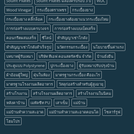
Soulfit Pilates
Soulfit Pilates ฉลองครบรอบ 3 ปี
WDC
Wood Vinegar
กระเบื้องตราเพชร
กระเบื้องยาง
กระเบื้องยาง คลิ๊กล็อค
กระเบื้องยางต้องยาแนวกระเบื้องไหม
การก่อสร้างแบบครบวงจร
การก่อสร้างแบบเบ็ดเสร็จ
คอนกรีตผสมเสร็จ
ซีไลน์
ทำสัญญาเช่าโกดัง
ทำสัญญาเช่าโกดังสำเร็จรูป
นวัตกรรมกระเบื้อง
นโยบายขึ้นค่าแรง
บทบาทผู้รับเหมา
บริษัท ทีเอฟ คอนสตรัคชั่น จำกัด
บ้านยั่งยืน
ประตูแบบ Polystyrene
ปูกระเบื้องยาง
ผู้รับเหมาปรับปรุงบ้าน
ผ้าอ้อมผู้ใหญ่
ฝุ่นในห้อง
มาตรฐานกระเบื้อง คืออะไร
มาตรฐานโรงงานผลิตอาหาร
วัสดุก่อสร้างสำหรับผู้สูงอายุ
สร้างโรงงาน
สร้างโรงงานผลิตอาหาร
สร้างโรงงานในนิคม
หลังคาบ้าน
เมทัลชีท PU
เสาเข็ม
แม่บ้าน
แม่บ้านทำความสะอาด
แม่บ้านทำความสะอาดคอนโด
โซลาร์รูฟ
โฮมโปร