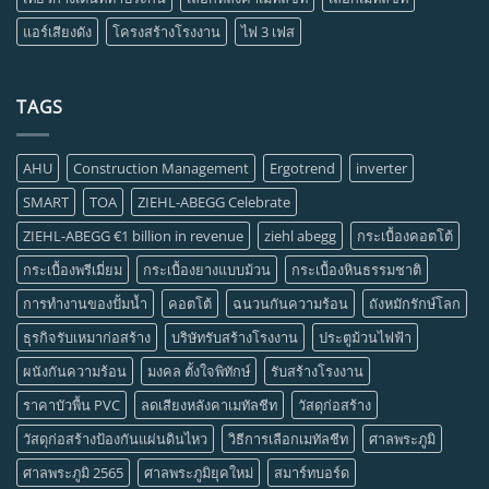
แอร์เสียงดัง
โครงสร้างโรงงาน
ไฟ 3 เฟส
TAGS
AHU
Construction Management
Ergotrend
inverter
SMART
TOA
ZIEHL-ABEGG Celebrate
ZIEHL-ABEGG €1 billion in revenue
ziehl abegg
กระเบื้องคอตโต้
กระเบื้องพรีเมี่ยม
กระเบื้องยางแบบม้วน
กระเบื้องหินธรรมชาติ
การทำงานของปั้มน้ำ
คอตโต้
ฉนวนกันความร้อน
ถังหมักรักษ์โลก
ธุรกิจรับเหมาก่อสร้าง
บริษัทรับสร้างโรงงาน
ประตูม้วนไฟฟ้า
ผนังกันความร้อน
มงคล ตั้งใจพิทักษ์
รับสร้างโรงงาน
ราคาบัวพื้น PVC
ลดเสียงหลังคาเมทัลชีท
วัสดุก่อสร้าง
วัสดุก่อสร้างป้องกันแผ่นดินไหว
วิธีการเลือกเมทัลชีท
ศาลพระภูมิ
ศาลพระภูมิ 2565
ศาลพระภูมิยุคใหม่
สมาร์ทบอร์ด