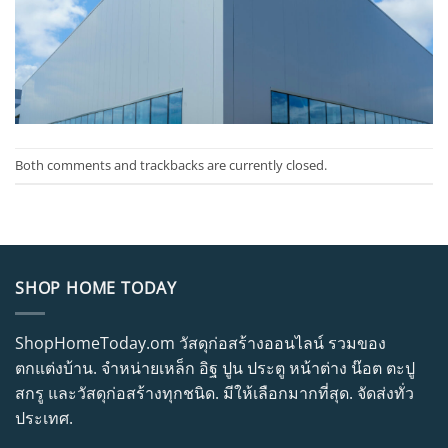
Both comments and trackbacks are currently closed.
SHOP HOME TODAY
ShopHomeToday.om วัสดุก่อสร้างออนไลน์ รวมของ
ตกแต่งบ้าน. จำหน่ายเหล็ก อิฐ ปูน ประตู หน้าต่าง น๊อต ตะปู
สกรู และวัสดุก่อสร้างทุกชนิด. มีให้เลือกมากที่สุด. จัดส่งทั่ว
ประเทศ.