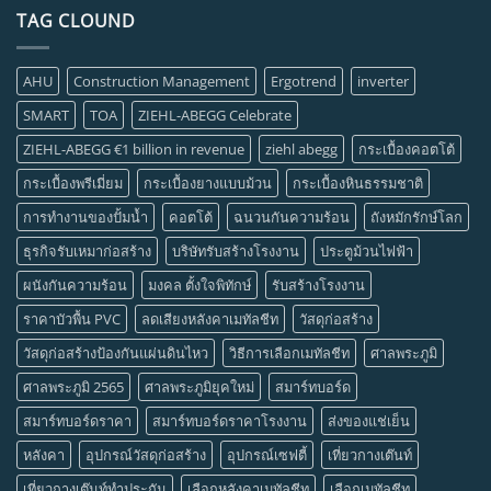
TAG CLOUND
AHU
Construction Management
Ergotrend
inverter
SMART
TOA
ZIEHL-ABEGG Celebrate
ZIEHL-ABEGG €1 billion in revenue
ziehl abegg
กระเบื้องคอตโต้
กระเบื้องพรีเมี่ยม
กระเบื้องยางแบบม้วน
กระเบื้องหินธรรมชาติ
การทำงานของปั้มน้ำ
คอตโต้
ฉนวนกันความร้อน
ถังหมักรักษ์โลก
ธุรกิจรับเหมาก่อสร้าง
บริษัทรับสร้างโรงงาน
ประตูม้วนไฟฟ้า
ผนังกันความร้อน
มงคล ตั้งใจพิทักษ์
รับสร้างโรงงาน
ราคาบัวพื้น PVC
ลดเสียงหลังคาเมทัลชีท
วัสดุก่อสร้าง
วัสดุก่อสร้างป้องกันแผ่นดินไหว
วิธีการเลือกเมทัลชีท
ศาลพระภูมิ
ศาลพระภูมิ 2565
ศาลพระภูมิยุคใหม่
สมาร์ทบอร์ด
สมาร์ทบอร์ดราคา
สมาร์ทบอร์ดราคาโรงงาน
ส่งของแช่เย็น
หลังคา
อุปกรณ์วัสดุก่อสร้าง
อุปกรณ์เซฟตี้
เที่ยวกางเต๊นท์
เที่ยวกางเต๊นท์ทำประกัน
เลือกหลังคาเมทัลชีท
เลือกเมทัลชีท