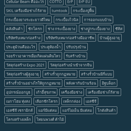
Cellular Beam คืออะไร
COTTO
ErP
ErP EU
SKIL เครื่องมือช่างไร้สาย
tumtook
กระเบื้องปูพื้น
กระเบื้องยางระยะยาวดีไหม
กระเบื้องไวนิล
การออกแบบบ้าน
คลังสินค้า
ชักโครก
ช่าง กระเบื้องยาง
ช่างปููกระเบื้องยาง
ซีทิส
บริษัทรับเหมาก่อสร้าง
บริษัทรับเหมาก่อสร้างมืออาชีพ
บ้านผู้สูงอายุ
ประตูม้วนคืออะไร
ประตูห้องน้ำ
ปรับปรุงบ้าน
รอยร้าวอาคารเมื่อเกิดแผ่นดินไหว
รับสร้างบ้าน
วัสดุก่อสร้าง Expo 2021
วัสดุก่อสร้างนำเข้าจากจีน
วัสดุก่อสร้างผู้สูงอายุ
สร้างรั้วถูกกฏหมาย
สร้างรั้วบ้านมีกี่แบบ
สร้างรั้วบ้านอย่างไรให้ถูกกฏหมาย
หลังคากันบ้านร้อน
อิฐบล็อก
อุปกรณ์ออกบูธ
เก้าอี้สุขภาพ
เครื่องมือช่าง
เครื่องมือช่างไร้สาย
เมกาโฮม ทุ่งสง
เลือกชักโครก
เหล็กกล่อง
เอสซีจี
เอสซีจี เซรามิกส์
แอร์มีแต่ลม
แอร์ไม่เย็น มีแต่ลม
โกดังสินค้า
โครงสร้างเหล็ก
ไทยนพวงศ์ ค้าไม้