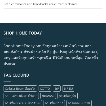
Both comments and trackbacks are currently closed.
SHOP HOME TODAY
ShopHomeToday.om วัสดุก่อสร้างออนไลน์ รวมของ
ตกแต่งบ้าน. จำหน่ายเหล็ก อิฐ ปูน ประตู หน้าต่าง น๊อต ตะปู
สกรู และวัสดุก่อสร้างทุกชนิด. มีให้เลือกมากที่สุด. จัดส่งทั่ว
ประเทศ.
TAG CLOUND
Cellular Beam คืออะไร
COTTO
ErP
ErP EU
SKIL เครื่องมือช่างไร้สาย
tumtook
กระเบื้องปูพื้น
กระเบื้องยางระยะยาวดีไหม
กระเบื้องไวนิล
การออกแบบบ้าน