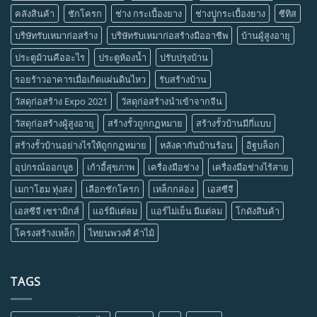
คลังสินค้า
ชักโครก
ช่าง กระเบื้องยาง
ช่างปููกระเบื้องยาง
ซีทิส
บริษัทรับเหมาก่อสร้าง
บริษัทรับเหมาก่อสร้างมืออาชีพ
บ้านผู้สูงอายุ
ประตูม้วนคืออะไร
ประตูห้องน้ำ
ปรับปรุงบ้าน
รอยร้าวอาคารเมื่อเกิดแผ่นดินไหว
รับสร้างบ้าน
วัสดุก่อสร้าง Expo 2021
วัสดุก่อสร้างนำเข้าจากจีน
วัสดุก่อสร้างผู้สูงอายุ
สร้างรั้วถูกกฏหมาย
สร้างรั้วบ้านมีกี่แบบ
สร้างรั้วบ้านอย่างไรให้ถูกกฏหมาย
หลังคากันบ้านร้อน
อิฐบล็อก
อุปกรณ์ออกบูธ
เก้าอี้สุขภาพ
เครื่องมือช่าง
เครื่องมือช่างไร้สาย
เมกาโฮม ทุ่งสง
เลือกชักโครก
เหล็กกล่อง
เอสซีจี
เอสซีจี เซรามิกส์
แอร์มีแต่ลม
แอร์ไม่เย็น มีแต่ลม
โกดังสินค้า
โครงสร้างเหล็ก
ไทยนพวงศ์ ค้าไม้
TAGS