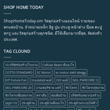
SHOP HOME TODAY
ShopHomeToday.om วัสดุก่อสร้างออนไลน์ รวมของ
ตกแต่งบ้าน. จำหน่ายเหล็ก อิฐ ปูน ประตู หน้าต่าง น๊อต ตะปู
สกรู และวัสดุก่อสร้างทุกชนิด. มีให้เลือกมากที่สุด. จัดส่งทั่ว
ประเทศ.
TAG CLOUND
10 บริษัทรับสร้างโรงงาน
Cellular Beam คืออะไร
COTTO STANDARD
EC Motor
ec motor ziehl abegg
ErP Future Fan
Insulated wall
ISO wall
SKIL PWRCORE 12
SKIL PWRCORE 20
งานเซอร์ซาย แฟร์
ชักโครก
ชักโครกสุขภาพ
ชักโครกเพื่อสุขภาพ
ตราเสือ
ต่อเติมบ้าน
บริษัทรับเหมาก่อสร้าง
บุญถาวร
ประตูม้วน
ประตูม้วนคืออะไร
ประตูม้วนระบบไฟฟ้า