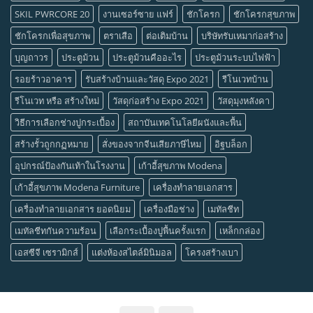
SKIL PWRCORE 20
งานเซอร์ซาย แฟร์
ชักโครก
ชักโครกสุขภาพ
ชักโครกเพื่อสุขภาพ
ตราเสือ
ต่อเติมบ้าน
บริษัทรับเหมาก่อสร้าง
บุญถาวร
ประตูม้วน
ประตูม้วนคืออะไร
ประตูม้วนระบบไฟฟ้า
รอยร้าวอาคาร
รับสร้างบ้านและวัสดุ Expo 2021
รีโนเวทบ้าน
รีโนเวท หรือ สร้างใหม่
วัสดุก่อสร้าง Expo 2021
วัสดุมุงหลังคา
วิธีการเลือกช่างปูกระเบื้อง
สถาบันเทคโนโลยีผนังและพื้น
สร้างรั้วถูกกฏหมาย
สั่งของจากจีนเสียภาษีไหม
อิฐบล็อก
อุปกรณ์ป้องกันเท้าในโรงงาน
เก้าอี้สุขภาพ Modena
เก้าอี้สุขภาพ Modena Furniture
เครื่องทำลายเอกสาร
เครื่องทำลายเอกสาร ยอดนิยม
เครื่องมือช่าง
เมทัลชีท
เมทัลชีทกันความร้อน
เลือกระเบื้องปูพื้นครั้งแรก
เหล็กกล่อง
เอสซีจี เซรามิกส์
แต่งห้องสไตล์มินิมอล
โครงสร้างเบา