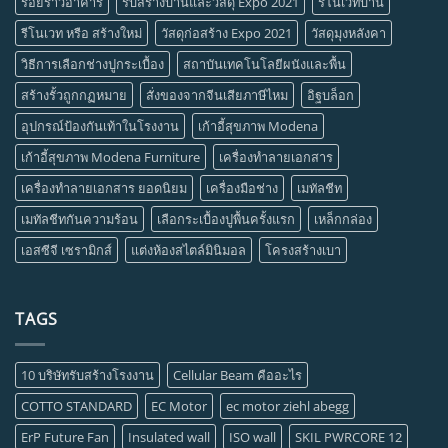
รอยร้าวอาคาร
รับสร้างบ้านและวัสดุ Expo 2021
รีโนเวทบ้าน
รีโนเวท หรือ สร้างใหม่
วัสดุก่อสร้าง Expo 2021
วัสดุมุงหลังคา
วิธีการเลือกช่างปูกระเบื้อง
สถาบันเทคโนโลยีผนังและพื้น
สร้างรั้วถูกกฏหมาย
สั่งของจากจีนเสียภาษีไหม
อิฐบล็อก
อุปกรณ์ป้องกันเท้าในโรงงาน
เก้าอี้สุขภาพ Modena
เก้าอี้สุขภาพ Modena Furniture
เครื่องทำลายเอกสาร
เครื่องทำลายเอกสาร ยอดนิยม
เครื่องมือช่าง
เมทัลชีท
เมทัลชีทกันความร้อน
เลือกระเบื้องปูพื้นครั้งแรก
เหล็กกล่อง
เอสซีจี เซรามิกส์
แต่งห้องสไตล์มินิมอล
โครงสร้างเบา
TAGS
10 บริษัทรับสร้างโรงงาน
Cellular Beam คืออะไร
COTTO STANDARD
EC Motor
ec motor ziehl abegg
ErP Future Fan
Insulated wall
ISO wall
SKIL PWRCORE 12