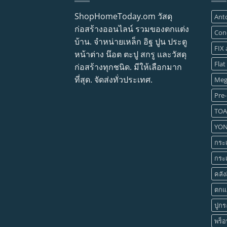
ShopHomeToday.om วัสดุ
Ant
ก่อสร้างออนไลน์ รวมของตกแต่ง
Con
บ้าน. จำหน่ายเหล็ก อิฐ ปูน ประตู
FIX
หน้าต่าง น๊อต ตะปู สกรู และวัสดุ
Flat
ก่อสร้างทุกชนิด. มีให้เลือกมาก
ที่สุด. จัดส่งทั่วประเทศ.
Meg
Pre-
TOA
YO
กระเ
กระเ
คลัง
ตกแต
ปูกระ
พร็อ