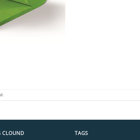
d.
G CLOUND
TAGS