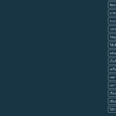
พัด
มาต
ระบ
วงกบ
วัสด
วิธี
หลัง
เก็บ
เครื่
เพด
เมก
เรื่
เสีย
ไม้