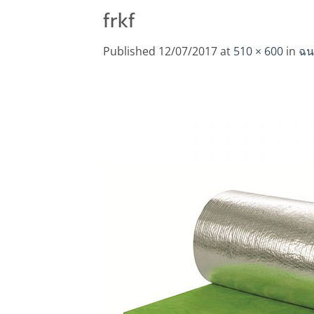
frkf
Published
12/07/2017
at
510 × 600
in
ฉน