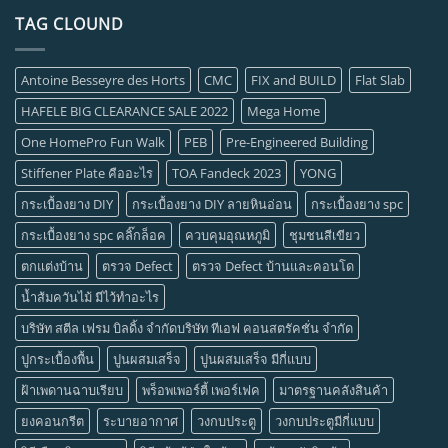
TAG CLOUND
Antoine Besseyre des Horts
CMC
FIX and BUILD
Flat Slab
HAFELE BIG CLEARANCE SALE 2022
Mega Home
One HomePro Fun Walk
PEB
Pre-Engineered Building
Stiffener Plate คืออะไร
TOA Fandeck 2023
YONG
กระเบื้องยาง DIY
กระเบื้องยาง DIY ลายหินอ่อน
กระเบื้องยาง spc
กระเบื้องยาง spc คลิ๊กล็อค
ควบคุมอุณหภูมิ
ชุมชนสีเขียว
ตกแต่งบ้าน
ตรวจ Defect
ตรวจ Defect บ้านและคอนโด
น้ำส้มควันไม้ มีไว้ทำอะไร
บริษัท สตีล เฟรม บิลดิ้ง จำกัดบริษัท ทีเอฟ คอนสตรัคชั่น จำกัด
ปูกระเบื้องพื้น
ปูนผสมเสร็จ
ปูนผสมเสร็จ มีกี่แบบ
ฝ้าเพดานฉาบเรียบ
พร็อพเพอร์ตี้ เพอร์เฟค
มาตรฐานคลังสินค้า
ยงคอนกรีต
ระบายอากาศ
วงกบประตู
วงกบประตูมีกี่แบบ