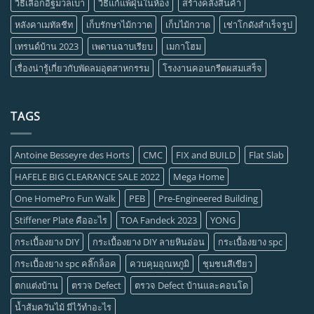
วิธีเลือกอิฐมวลเบา
วิธีแก้แพ้ฝุ่นในห้อง
สร้างคลังสินค้า
หลังคาเมทัลชีท
เก็บรักษาไม้กวาด
เก็บไม้กวาด
เช่าโกดังสำเร็จรูป
เทรนด์บ้าน 2023
เพดานฉาบเรียบ
เมกาโฮม
เรื่องน่ารู้เกี่ยวกับพัดลมอุตสาหกรรม
โรงงานคอนกรีตผสมเสร็จ
TAGS
Antoine Besseyre des Horts
CMC
FIX and BUILD
Flat Slab
HAFELE BIG CLEARANCE SALE 2022
Mega Home
One HomePro Fun Walk
PEB
Pre-Engineered Building
Stiffener Plate คืออะไร
TOA Fandeck 2023
YONG
กระเบื้องยาง DIY
กระเบื้องยาง DIY ลายหินอ่อน
กระเบื้องยาง spc
กระเบื้องยาง spc คลิ๊กล็อค
ควบคุมอุณหภูมิ
ชุมชนสีเขียว
ตกแต่งบ้าน
ตรวจ Defect
ตรวจ Defect บ้านและคอนโด
น้ำส้มควันไม้ มีไว้ทำอะไร