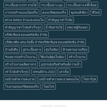
กระเบื้องยาง DIY ลายไม้
กระเบื้องยาง spc
กระเบื้องยาง คลิ๊กล็อค
การก่อสร้างแบบเบ็ดเสร็จ
คอนกรีตผสมเสร็จ
ชุมชนสีเขียว
ซีไลน์
ตรวจ Defect บ้านและคอนโด
ทำสัญญาเช่าโกดัง
ทำสัญญาเช่าโกดังสำเร็จรูป
น้ำส้มควันไม้
บทบาทผู้รับเหมา
บริษัท ทีเอฟ คอนสตรัคชั่น จำกัด
บริษัท สตีล เฟรม บิลดิ้ง จำกัดบริษัท ทีเอฟ คอนสตรัคชั่น จำกัด
บ้านยั่งยืน
ปูกระเบื้องยาง
ฝุ่นในห้อง
ฝ้าเพดานฉาบเรียบ
รับเหมาก่อสร้างโรงงาน
วิธีแก้แพ้ฝุ่นในห้อง
สร้างโรงงาน
สร้างโรงงานผลิตอาหาร
อุปกรณ์เสริมสำหรับเด็กว่ายน้ำ
เช่าโกดังสำเร็จรูป
เทรนด์บ้าน 2023
เสาเข็ม
แม่บ้านทำความสะอาด
แม่บ้านทำความสะอาดคอนโด
โซลาร์รูฟ
โรงงานคอนกรีตผสมเสร็จ
โฮมโปร