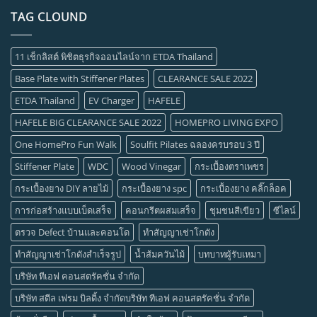
TAG CLOUND
11 เช็กลิสต์ พิชิตธุรกิจออนไลน์จาก ETDA Thailand
Base Plate with Stiffener Plates
CLEARANCE SALE 2022
ETDA Thailand
EV Charger
HAFELE
HAFELE BIG CLEARANCE SALE 2022
HOMEPRO LIVING EXPO
One HomePro Fun Walk
Soulfit Pilates ฉลองครบรอบ 3 ปี
Stiffener Plate
WDC
Wood Vinegar
กระเบื้องตราเพชร
กระเบื้องยาง DIY ลายไม้
กระเบื้องยาง spc
กระเบื้องยาง คลิ๊กล็อค
การก่อสร้างแบบเบ็ดเสร็จ
คอนกรีตผสมเสร็จ
ชุมชนสีเขียว
ซีไลน์
ตรวจ Defect บ้านและคอนโด
ทำสัญญาเช่าโกดัง
ทำสัญญาเช่าโกดังสำเร็จรูป
น้ำส้มควันไม้
บทบาทผู้รับเหมา
บริษัท ทีเอฟ คอนสตรัคชั่น จำกัด
บริษัท สตีล เฟรม บิลดิ้ง จำกัดบริษัท ทีเอฟ คอนสตรัคชั่น จำกัด