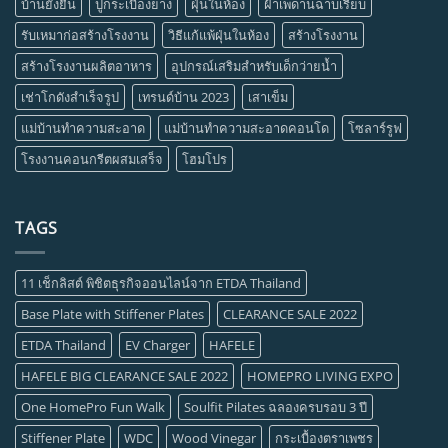
บ้านยั่งยืน
ปูกระเบื้องยาง
ฝุ่นในห้อง
ฝ้าเพดานฉาบเรียบ
รับเหมาก่อสร้างโรงงาน
วิธีแก้แพ้ฝุ่นในห้อง
สร้างโรงงาน
สร้างโรงงานผลิตอาหาร
อุปกรณ์เสริมสำหรับเด็กว่ายน้ำ
เช่าโกดังสำเร็จรูป
เทรนด์บ้าน 2023
เสาเข็ม
แม่บ้านทำความสะอาด
แม่บ้านทำความสะอาดคอนโด
โซลาร์รูฟ
โรงงานคอนกรีตผสมเสร็จ
โฮมโปร
TAGS
11 เช็กลิสต์ พิชิตธุรกิจออนไลน์จาก ETDA Thailand
Base Plate with Stiffener Plates
CLEARANCE SALE 2022
ETDA Thailand
EV Charger
HAFELE
HAFELE BIG CLEARANCE SALE 2022
HOMEPRO LIVING EXPO
One HomePro Fun Walk
Soulfit Pilates ฉลองครบรอบ 3 ปี
Stiffener Plate
WDC
Wood Vinegar
กระเบื้องตราเพชร