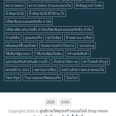
ตรวจ Defect
ตรวจ Defect บ้านและคอนโด
ทำสัญญาเช่าโกดัง
น้ำส้มควันไม้
น้ำส้มควันไม้ มีไว้ทำอะไร
บริษัท ทีเอฟ คอนสตรัคชั่น จำกัด
บริษัท สตีล เฟรม บิลดิ้ง จำกัดบริษัท ทีเอฟ คอนสตรัคชั่น จำกัด
บ้านยั่งยืน
ปูนผสมเสร็จ
ฝุ่นในห้อง
ฝ้าเพดานฉาบเรียบ
พร็อพเพอร์ตี้ เพอร์เฟค
รับเหมาก่อสร้างโรงงาน
วงกบประตู
วิธีเลือกอิฐมวลเบา
วิธีแก้แพ้ฝุ่นในห้อง
สร้างคลังสินค้า
อุปกรณ์เสริมสำหรับเด็กว่ายน้ำ
เก็บรักษาไม้กวาด
เช่าโกดังสำเร็จรูป
เทรนด์บ้าน 2023
เพดานฉาบเรียบ
แม่บ้านทำความสะอาดคอนโด
โซลาร์รูฟ
โรงงานคอนกรีตผสมเสร็จ
โฮมโปร
Cash
Bank
On
Transfer
Copyright 2026 ©
ศูนย์รวมวัสดุก่อสร้างออนไลน์ Shop Home
Delivery