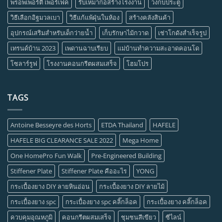
พร็อพเพอร์ตี้ เพอร์เฟค
รับเหมาก่อสร้างโรงงาน
วงกบประตู
วิธีเลือกอิฐมวลเบา
วิธีแก้แพ้ฝุ่นในห้อง
สร้างคลังสินค้า
อุปกรณ์เสริมสำหรับเด็กว่ายน้ำ
เก็บรักษาไม้กวาด
เช่าโกดังสำเร็จรูป
เทรนด์บ้าน 2023
เพดานฉาบเรียบ
แม่บ้านทำความสะอาดคอนโด
โซลาร์รูฟ
โรงงานคอนกรีตผสมเสร็จ
โฮมโปร
TAGS
Antoine Besseyre des Horts
ETDA Thailand
HAFELE
HAFELE BIG CLEARANCE SALE 2022
Mega Home
One HomePro Fun Walk
Pre-Engineered Building
Stiffener Plate
Stiffener Plate คืออะไร
YONG
กระเบื้องยาง DIY ลายหินอ่อน
กระเบื้องยาง DIY ลายไม้
กระเบื้องยาง spc
กระเบื้องยาง spc คลิ๊กล็อค
กระเบื้องยาง คลิ๊กล็อค
ควบคุมอุณหภูมิ
คอนกรีตผสมเสร็จ
ชุมชนสีเขียว
ซีไลน์