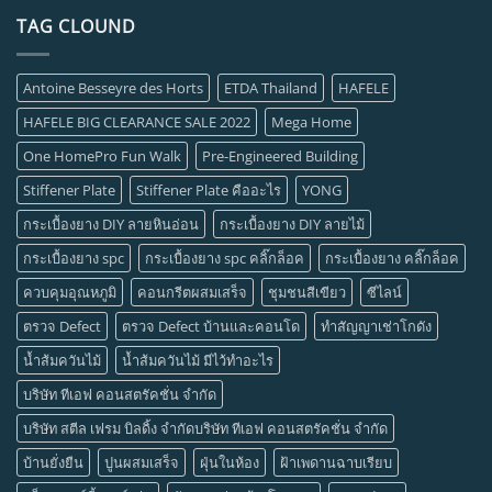
TAG CLOUND
Antoine Besseyre des Horts
ETDA Thailand
HAFELE
HAFELE BIG CLEARANCE SALE 2022
Mega Home
One HomePro Fun Walk
Pre-Engineered Building
Stiffener Plate
Stiffener Plate คืออะไร
YONG
กระเบื้องยาง DIY ลายหินอ่อน
กระเบื้องยาง DIY ลายไม้
กระเบื้องยาง spc
กระเบื้องยาง spc คลิ๊กล็อค
กระเบื้องยาง คลิ๊กล็อค
ควบคุมอุณหภูมิ
คอนกรีตผสมเสร็จ
ชุมชนสีเขียว
ซีไลน์
ตรวจ Defect
ตรวจ Defect บ้านและคอนโด
ทำสัญญาเช่าโกดัง
น้ำส้มควันไม้
น้ำส้มควันไม้ มีไว้ทำอะไร
บริษัท ทีเอฟ คอนสตรัคชั่น จำกัด
บริษัท สตีล เฟรม บิลดิ้ง จำกัดบริษัท ทีเอฟ คอนสตรัคชั่น จำกัด
บ้านยั่งยืน
ปูนผสมเสร็จ
ฝุ่นในห้อง
ฝ้าเพดานฉาบเรียบ