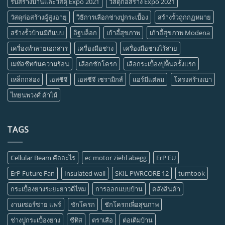
รับสร้างบ้านและวัสดุ Expo 2021
วัสดุก่อสร้าง Expo 2021
วัสดุก่อสร้างผู้สูงอายุ
วิธีการเลือกช่างปูกระเบื้อง
สร้างรั้วถูกกฏหมาย
สร้างรั้วบ้านมีกี่แบบ
อิฐบล็อก
เก้าอี้สุขภาพ
เก้าอี้สุขภาพ Modena
เครื่องทำลายเอกสาร
เครื่องมือช่าง
เครื่องมือช่างไร้สาย
เมทัลชีทกันความร้อน
เลือกชักโครก
เลือกระเบื้องปูพื้นครั้งแรก
เหล็กกล่อง
เอสซีจี
เอสซีจี เซรามิกส์
แอร์มีแต่ลม
โครงสร้างเบา
ไทยนพวงศ์ ค้าไม้
TAGS
Cellular Beam คืออะไร
ec motor ziehl abegg
ErP EU
ErP Future Fan
Insulated wall
SKIL PWRCORE 12
tumtook
กระเบื้องยางระยะยาวดีไหม
การออกแบบบ้าน
คลังสินค้า
งานเซอร์ซาย แฟร์
ชักโครก
ชักโครกเพื่อสุขภาพ
ช่างปููกระเบื้องยาง
ซีทิส
ตราเสือ
ต่อเติมบ้าน