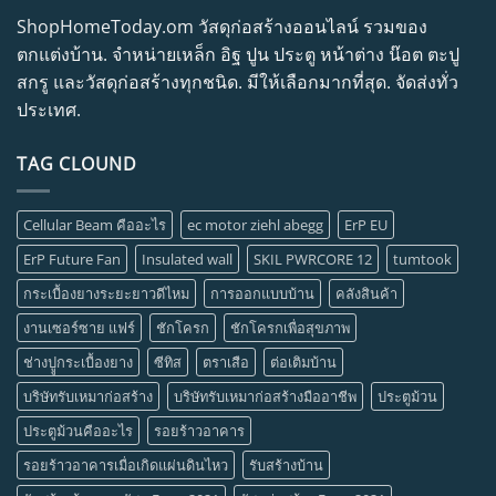
ShopHomeToday.om วัสดุก่อสร้างออนไลน์ รวมของ
ตกแต่งบ้าน. จำหน่ายเหล็ก อิฐ ปูน ประตู หน้าต่าง น๊อต ตะปู
สกรู และวัสดุก่อสร้างทุกชนิด. มีให้เลือกมากที่สุด. จัดส่งทั่ว
ประเทศ.
TAG CLOUND
Cellular Beam คืออะไร
ec motor ziehl abegg
ErP EU
ErP Future Fan
Insulated wall
SKIL PWRCORE 12
tumtook
กระเบื้องยางระยะยาวดีไหม
การออกแบบบ้าน
คลังสินค้า
งานเซอร์ซาย แฟร์
ชักโครก
ชักโครกเพื่อสุขภาพ
ช่างปููกระเบื้องยาง
ซีทิส
ตราเสือ
ต่อเติมบ้าน
บริษัทรับเหมาก่อสร้าง
บริษัทรับเหมาก่อสร้างมืออาชีพ
ประตูม้วน
ประตูม้วนคืออะไร
รอยร้าวอาคาร
รอยร้าวอาคารเมื่อเกิดแผ่นดินไหว
รับสร้างบ้าน