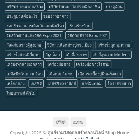
บริษัทรับเหมาก่อสร้าง
บริษัทรับเหมาก่อสร้างมืออาชีพ
ประตูม้วน
ประตูม้วนคืออะไร
รอยร้าวอาคาร
รอยร้าวอาคารเมื่อเกิดแผ่นดินไหว
รับสร้างบ้าน
รับสร้างบ้านและวัสดุ Expo 2021
วัสดุก่อสร้าง Expo 2021
วัสดุก่อสร้างผู้สูงอายุ
วิธีการเลือกช่างปูกระเบื้อง
สร้างรั้วถูกกฏหมาย
สร้างรั้วบ้านมีกี่แบบ
อิฐบล็อก
เก้าอี้สุขภาพ
เก้าอี้สุขภาพ Modena
เครื่องทำลายเอกสาร
เครื่องมือช่าง
เครื่องมือช่างไร้สาย
เมทัลชีทกันความร้อน
เลือกชักโครก
เลือกระเบื้องปูพื้นครั้งแรก
เหล็กกล่อง
เอสซีจี
เอสซีจี เซรามิกส์
แอร์มีแต่ลม
โครงสร้างเบา
ไทยนพวงศ์ ค้าไม้
Cash
Bank
On
Transfer
Copyright 2026 ©
ศูนย์รวมวัสดุก่อสร้างออนไลน์ Shop Home
Delivery