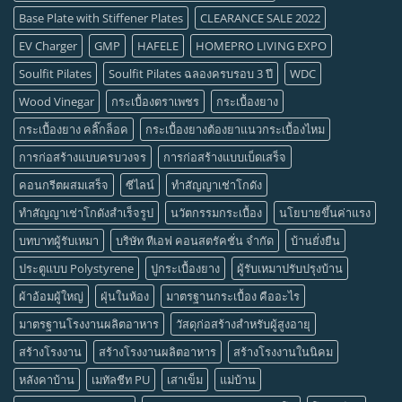
Base Plate with Stiffener Plates
CLEARANCE SALE 2022
EV Charger
GMP
HAFELE
HOMEPRO LIVING EXPO
Soulfit Pilates
Soulfit Pilates ฉลองครบรอบ 3 ปี
WDC
Wood Vinegar
กระเบื้องตราเพชร
กระเบื้องยาง
กระเบื้องยาง คลิ๊กล็อค
กระเบื้องยางต้องยาแนวกระเบื้องไหม
การก่อสร้างแบบครบวงจร
การก่อสร้างแบบเบ็ดเสร็จ
คอนกรีตผสมเสร็จ
ซีไลน์
ทำสัญญาเช่าโกดัง
ทำสัญญาเช่าโกดังสำเร็จรูป
นวัตกรรมกระเบื้อง
นโยบายขึ้นค่าแรง
บทบาทผู้รับเหมา
บริษัท ทีเอฟ คอนสตรัคชั่น จำกัด
บ้านยั่งยืน
ประตูแบบ Polystyrene
ปูกระเบื้องยาง
ผู้รับเหมาปรับปรุงบ้าน
ผ้าอ้อมผู้ใหญ่
ฝุ่นในห้อง
มาตรฐานกระเบื้อง คืออะไร
มาตรฐานโรงงานผลิตอาหาร
วัสดุก่อสร้างสำหรับผู้สูงอายุ
สร้างโรงงาน
สร้างโรงงานผลิตอาหาร
สร้างโรงงานในนิคม
หลังคาบ้าน
เมทัลชีท PU
เสาเข็ม
แม่บ้าน