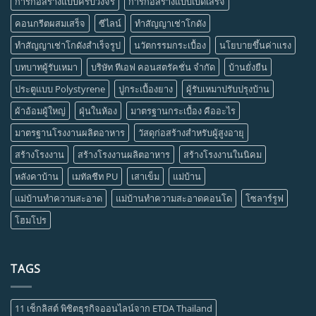
การก่อสร้างแบบครบวงจร
การก่อสร้างแบบเบ็ดเสร็จ
คอนกรีตผสมเสร็จ
ซีไลน์
ทำสัญญาเช่าโกดัง
ทำสัญญาเช่าโกดังสำเร็จรูป
นวัตกรรมกระเบื้อง
นโยบายขึ้นค่าแรง
บทบาทผู้รับเหมา
บริษัท ทีเอฟ คอนสตรัคชั่น จำกัด
บ้านยั่งยืน
ประตูแบบ Polystyrene
ปูกระเบื้องยาง
ผู้รับเหมาปรับปรุงบ้าน
ผ้าอ้อมผู้ใหญ่
ฝุ่นในห้อง
มาตรฐานกระเบื้อง คืออะไร
มาตรฐานโรงงานผลิตอาหาร
วัสดุก่อสร้างสำหรับผู้สูงอายุ
สร้างโรงงาน
สร้างโรงงานผลิตอาหาร
สร้างโรงงานในนิคม
หลังคาบ้าน
เมทัลชีท PU
เสาเข็ม
แม่บ้าน
แม่บ้านทำความสะอาด
แม่บ้านทำความสะอาดคอนโด
โซลาร์รูฟ
โฮมโปร
TAGS
11 เช็กลิสต์ พิชิตธุรกิจออนไลน์จาก ETDA Thailand