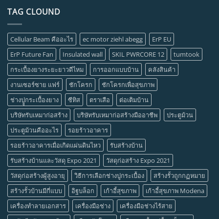
TAG CLOUND
Cellular Beam คืออะไร
ec motor ziehl abegg
ErP EU
ErP Future Fan
Insulated wall
SKIL PWRCORE 12
tumtook
กระเบื้องยางระยะยาวดีไหม
การออกแบบบ้าน
คลังสินค้า
งานเซอร์ซาย แฟร์
ชักโครก
ชักโครกเพื่อสุขภาพ
ช่างปููกระเบื้องยาง
ซีทิส
ตราเสือ
ต่อเติมบ้าน
บริษัทรับเหมาก่อสร้าง
บริษัทรับเหมาก่อสร้างมืออาชีพ
ประตูม้วน
ประตูม้วนคืออะไร
รอยร้าวอาคาร
รอยร้าวอาคารเมื่อเกิดแผ่นดินไหว
รับสร้างบ้าน
รับสร้างบ้านและวัสดุ Expo 2021
วัสดุก่อสร้าง Expo 2021
วัสดุก่อสร้างผู้สูงอายุ
วิธีการเลือกช่างปูกระเบื้อง
สร้างรั้วถูกกฏหมาย
สร้างรั้วบ้านมีกี่แบบ
อิฐบล็อก
เก้าอี้สุขภาพ
เก้าอี้สุขภาพ Modena
เครื่องทำลายเอกสาร
เครื่องมือช่าง
เครื่องมือช่างไร้สาย