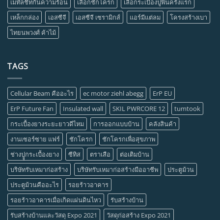
เมทัลชีทกันความร้อน
เลือกชักโครก
เลือกระเบื้องปูพื้นครั้งแรก
เหล็กกล่อง
เอสซีจี
เอสซีจี เซรามิกส์
แอร์มีแต่ลม
โครงสร้างเบา
ไทยนพวงศ์ ค้าไม้
TAGS
Cellular Beam คืออะไร
ec motor ziehl abegg
ErP EU
ErP Future Fan
Insulated wall
SKIL PWRCORE 12
tumtook
กระเบื้องยางระยะยาวดีไหม
การออกแบบบ้าน
คลังสินค้า
งานเซอร์ซาย แฟร์
ชักโครก
ชักโครกเพื่อสุขภาพ
ช่างปููกระเบื้องยาง
ซีทิส
ตราเสือ
ต่อเติมบ้าน
บริษัทรับเหมาก่อสร้าง
บริษัทรับเหมาก่อสร้างมืออาชีพ
ประตูม้วน
ประตูม้วนคืออะไร
รอยร้าวอาคาร
รอยร้าวอาคารเมื่อเกิดแผ่นดินไหว
รับสร้างบ้าน
รับสร้างบ้านและวัสดุ Expo 2021
วัสดุก่อสร้าง Expo 2021