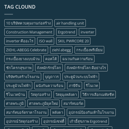
TAG CLOUND
10 บริษัทควบคุมงานก่อสร้าง
air handling unit
Construction Management
Ergotrend
inverter
inverter คืออะไร
ISO wall
SKIL PWRCORE 20
ZIEHL-ABEGG Celebrate
ziehl abegg
กระเบื้องพรีเมี่ยม
กระเบื้องยางแบบม้วน
คอตโต้
ฉนวนกันความร้อน
ชักโครกสุขภาพ
ถังหมักรักษ์โลก
ถังหมักรักษ์โลก ดีอย่างไร
บริษัทรับสร้างโรงงาน
บุญถาวร
ประตูม้วนระบบไฟฟ้า
ประตูม้วนไฟฟ้า
ผนังกันความร้อน
ภาษีจีน
รีโนเวท
รีโนเวทบ้าน
วัสดุก่อสร้าง
วัสดุมุงหลังคา
วิธีการเลือกเมทัลชีท
ศาลพระภูมิ
ศาลพระภูมิยุคใหม่
สมาร์ทบอร์ด
สมาร์ทบอร์ดราคาโรงงาน
หลังคา
อุปกรณ์ป้องกันเท้าในโรงงาน
อุปกรณ์วัสดุก่อสร้าง
อุปกรณ์เซฟตี้
เก้าอี้สุขภาพ Ergotrend