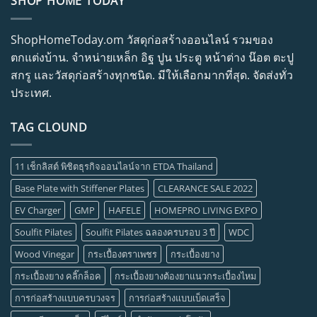
SHOP HOME TODAY
ShopHomeToday.om วัสดุก่อสร้างออนไลน์ รวมของ
ตกแต่งบ้าน. จำหน่ายเหล็ก อิฐ ปูน ประตู หน้าต่าง น๊อต ตะปู
สกรู และวัสดุก่อสร้างทุกชนิด. มีให้เลือกมากที่สุด. จัดส่งทั่ว
ประเทศ.
TAG CLOUND
11 เช็กลิสต์ พิชิตธุรกิจออนไลน์จาก ETDA Thailand
Base Plate with Stiffener Plates
CLEARANCE SALE 2022
EV Charger
GMP
HAFELE
HOMEPRO LIVING EXPO
Soulfit Pilates
Soulfit Pilates ฉลองครบรอบ 3 ปี
WDC
Wood Vinegar
กระเบื้องตราเพชร
กระเบื้องยาง
กระเบื้องยาง คลิ๊กล็อค
กระเบื้องยางต้องยาแนวกระเบื้องไหม
การก่อสร้างแบบครบวงจร
การก่อสร้างแบบเบ็ดเสร็จ