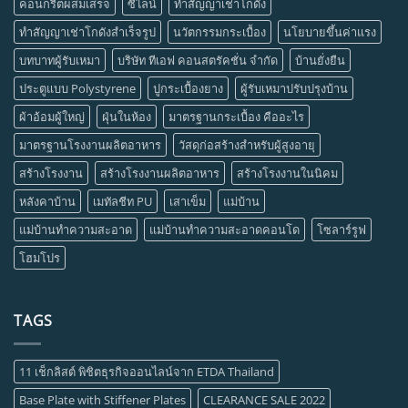
คอนกรีตผสมเสร็จ
ซีไลน์
ทำสัญญาเช่าโกดัง
ทำสัญญาเช่าโกดังสำเร็จรูป
นวัตกรรมกระเบื้อง
นโยบายขึ้นค่าแรง
บทบาทผู้รับเหมา
บริษัท ทีเอฟ คอนสตรัคชั่น จำกัด
บ้านยั่งยืน
ประตูแบบ Polystyrene
ปูกระเบื้องยาง
ผู้รับเหมาปรับปรุงบ้าน
ผ้าอ้อมผู้ใหญ่
ฝุ่นในห้อง
มาตรฐานกระเบื้อง คืออะไร
มาตรฐานโรงงานผลิตอาหาร
วัสดุก่อสร้างสำหรับผู้สูงอายุ
สร้างโรงงาน
สร้างโรงงานผลิตอาหาร
สร้างโรงงานในนิคม
หลังคาบ้าน
เมทัลชีท PU
เสาเข็ม
แม่บ้าน
แม่บ้านทำความสะอาด
แม่บ้านทำความสะอาดคอนโด
โซลาร์รูฟ
โฮมโปร
TAGS
11 เช็กลิสต์ พิชิตธุรกิจออนไลน์จาก ETDA Thailand
Base Plate with Stiffener Plates
CLEARANCE SALE 2022