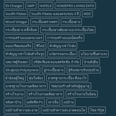
EV Charger
GMP
HAFELE
HOMEPRO LIVING EXPO
Soulfit Pilates
Soulfit Pilates ฉลองครบรอบ 3 ปี
WDC
Wood Vinegar
กระเบื้องตราเพชร
กระเบื้องยาง
กระเบื้องยาง คลิ๊กล็อค
กระเบื้องยางต้องยาแนวกระเบื้องไหม
การก่อสร้างแบบครบวงจร
การก่อสร้างแบบเบ็ดเสร็จ
คอนกรีตผสมเสร็จ
ซีไลน์
ทำสัญญาเช่าโกดัง
ทำสัญญาเช่าโกดังสำเร็จรูป
นวัตกรรมกระเบื้อง
นโยบายขึ้นค่าแรง
บทบาทผู้รับเหมา
บริษัท ทีเอฟ คอนสตรัคชั่น จำกัด
บ้านยั่งยืน
ประตูแบบ Polystyrene
ปูกระเบื้องยาง
ผู้รับเหมาปรับปรุงบ้าน
ผ้าอ้อมผู้ใหญ่
ฝุ่นในห้อง
มาตรฐานกระเบื้อง คืออะไร
มาตรฐานโรงงานผลิตอาหาร
วัสดุก่อสร้างสำหรับผู้สูงอายุ
สร้างโรงงาน
สร้างโรงงานผลิตอาหาร
สร้างโรงงานในนิคม
หลังคาบ้าน
เมทัลชีท PU
เสาเข็ม
แม่บ้าน
แม่บ้านทำความสะอาด
แม่บ้านทำความสะอาดคอนโด
โซลาร์รูฟ