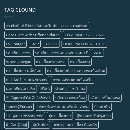
TAG CLOUND
11 เช็กลิสต์ พิชิตธุรกิจออนไลน์จาก ETDA Thailand
Base Plate with Stiffener Plates
CLEARANCE SALE 2022
EV Charger
GMP
HAFELE
HOMEPRO LIVING EXPO
Soulfit Pilates
Soulfit Pilates ฉลองครบรอบ 3 ปี
WDC
Wood Vinegar
กระเบื้องตราเพชร
กระเบื้องยาง
กระเบื้องยาง คลิ๊กล็อค
กระเบื้องยางต้องยาแนวกระเบื้องไหม
การก่อสร้างแบบครบวงจร
การก่อสร้างแบบเบ็ดเสร็จ
คอนกรีตผสมเสร็จ
ซีไลน์
ทำสัญญาเช่าโกดัง
ทำสัญญาเช่าโกดังสำเร็จรูป
นวัตกรรมกระเบื้อง
นโยบายขึ้นค่าแรง
บทบาทผู้รับเหมา
บริษัท ทีเอฟ คอนสตรัคชั่น จำกัด
บ้านยั่งยืน
ประตูแบบ Polystyrene
ปูกระเบื้องยาง
ผู้รับเหมาปรับปรุงบ้าน
ผ้าอ้อมผู้ใหญ่
ฝุ่นในห้อง
มาตรฐานกระเบื้อง คืออะไร