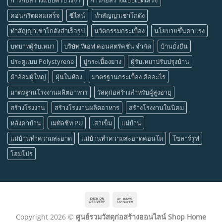
คอนกรีตผสมเสร็จ
ซีไลน์
ทำสัญญาเช่าโกดัง
ทำสัญญาเช่าโกดังสำเร็จรูป
นวัตกรรมกระเบื้อง
นโยบายขึ้นค่าแรง
บทบาทผู้รับเหมา
บริษัท ทีเอฟ คอนสตรัคชั่น จำกัด
บ้านยั่งยืน
ประตูแบบ Polystyrene
ปูกระเบื้องยาง
ผู้รับเหมาปรับปรุงบ้าน
ผ้าอ้อมผู้ใหญ่
ฝุ่นในห้อง
มาตรฐานกระเบื้อง คืออะไร
มาตรฐานโรงงานผลิตอาหาร
วัสดุก่อสร้างสำหรับผู้สูงอายุ
สร้างโรงงาน
สร้างโรงงานผลิตอาหาร
สร้างโรงงานในนิคม
หลังคาบ้าน
เมทัลชีท PU
เสาเข็ม
แม่บ้าน
แม่บ้านทำความสะอาด
แม่บ้านทำความสะอาดคอนโด
โซลาร์รูฟ
โฮมโปร
Cash
Bank
On
Transfer
Copyright 2026 ©
ศูนย์รวมวัสดุก่อสร้างออนไลน์ Shop Home
Delivery