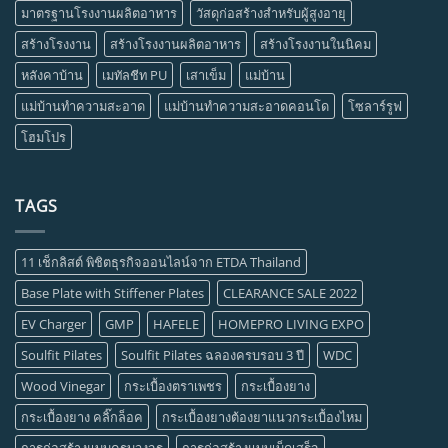
มาตรฐานโรงงานผลิตอาหาร
วัสดุก่อสร้างสำหรับผู้สูงอายุ
สร้างโรงงาน
สร้างโรงงานผลิตอาหาร
สร้างโรงงานในนิคม
หลังคาบ้าน
เมทัลชีท PU
เสาเข็ม
แม่บ้าน
แม่บ้านทำความสะอาด
แม่บ้านทำความสะอาดคอนโด
โซลาร์รูฟ
โฮมโปร
TAGS
11 เช็กลิสต์ พิชิตธุรกิจออนไลน์จาก ETDA Thailand
Base Plate with Stiffener Plates
CLEARANCE SALE 2022
EV Charger
GMP
HAFELE
HOMEPRO LIVING EXPO
Soulfit Pilates
Soulfit Pilates ฉลองครบรอบ 3 ปี
WDC
Wood Vinegar
กระเบื้องตราเพชร
กระเบื้องยาง
กระเบื้องยาง คลิ๊กล็อค
กระเบื้องยางต้องยาแนวกระเบื้องไหม
การก่อสร้างแบบครบวงจร
การก่อสร้างแบบเบ็ดเสร็จ