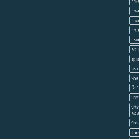
กระเ
กระเ
กระเ
กระเ
กระเ
ควบค
ชุมช
ตรว
ทำส
น้ำส
บริษ
บริษ
คอนส
บ้านย
ฝ้า