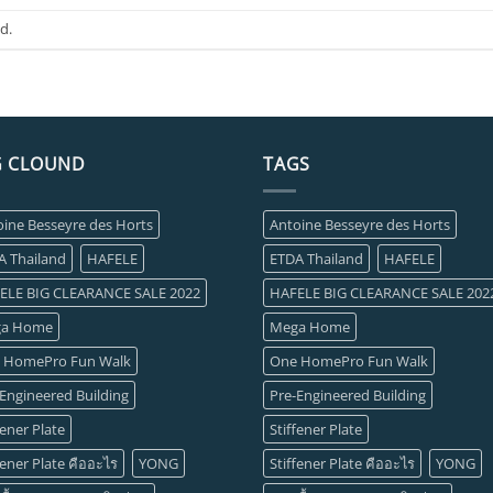
d.
G CLOUND
TAGS
oine Besseyre des Horts
Antoine Besseyre des Horts
A Thailand
HAFELE
ETDA Thailand
HAFELE
ELE BIG CLEARANCE SALE 2022
HAFELE BIG CLEARANCE SALE 202
a Home
Mega Home
 HomePro Fun Walk
One HomePro Fun Walk
Engineered Building
Pre-Engineered Building
fener Plate
Stiffener Plate
fener Plate คืออะไร
YONG
Stiffener Plate คืออะไร
YONG