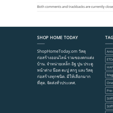
Both comments and trackbacks are currently close
SHOP HOME TODAY
TA
ShopHomeToday.om วัสดุ
Ant
ก่อสร้างออนไลน์ รวมของตกแต่ง
ETD
บ้าน. จำหน่ายเหล็ก อิฐ ปูน ประตู
HAF
หน้าต่าง น๊อต ตะปู สกรู และวัสดุ
Meg
ก่อสร้างทุกชนิด. มีให้เลือกมาก
ที่สุด. จัดส่งทั่วประเทศ.
One
Pre-
Stif
Stif