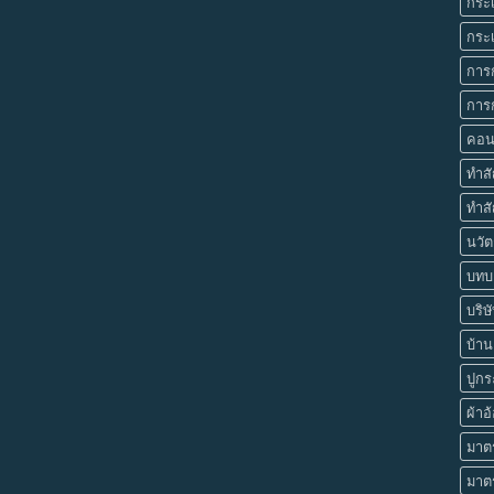
กระเ
กระเ
การ
การก
คอน
ทำส
ทำสั
นวัต
บทบา
บริษ
บ้านย
ปูกร
ผ้าอ
มาตร
มาต