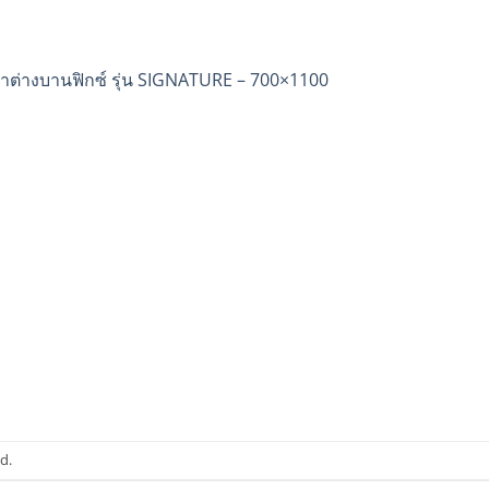
้าต่างบานฟิกซ์ รุ่น SIGNATURE – 700×1100
d.