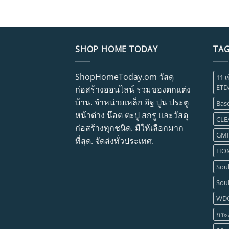
SHOP HOME TODAY
TA
ShopHomeToday.om วัสดุ
11 เ
ETD
ก่อสร้างออนไลน์ รวมของตกแต่ง
บ้าน. จำหน่ายเหล็ก อิฐ ปูน ประตู
Base
หน้าต่าง น๊อต ตะปู สกรู และวัสดุ
CLE
ก่อสร้างทุกชนิด. มีให้เลือกมาก
GM
ที่สุด. จัดส่งทั่วประเทศ.
HOM
Soul
Soul
WD
กระเ