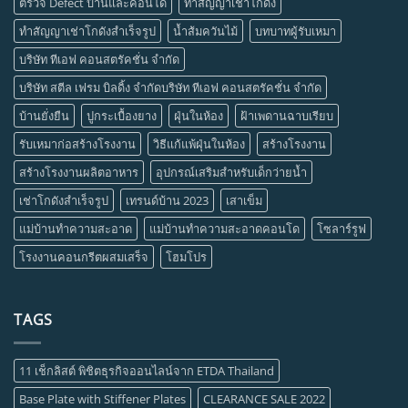
ตรวจ Defect บ้านและคอนโด
ทำสัญญาเช่าโกดัง
ทำสัญญาเช่าโกดังสำเร็จรูป
น้ำส้มควันไม้
บทบาทผู้รับเหมา
บริษัท ทีเอฟ คอนสตรัคชั่น จำกัด
บริษัท สตีล เฟรม บิลดิ้ง จำกัดบริษัท ทีเอฟ คอนสตรัคชั่น จำกัด
บ้านยั่งยืน
ปูกระเบื้องยาง
ฝุ่นในห้อง
ฝ้าเพดานฉาบเรียบ
รับเหมาก่อสร้างโรงงาน
วิธีแก้แพ้ฝุ่นในห้อง
สร้างโรงงาน
สร้างโรงงานผลิตอาหาร
อุปกรณ์เสริมสำหรับเด็กว่ายน้ำ
เช่าโกดังสำเร็จรูป
เทรนด์บ้าน 2023
เสาเข็ม
แม่บ้านทำความสะอาด
แม่บ้านทำความสะอาดคอนโด
โซลาร์รูฟ
โรงงานคอนกรีตผสมเสร็จ
โฮมโปร
TAGS
11 เช็กลิสต์ พิชิตธุรกิจออนไลน์จาก ETDA Thailand
Base Plate with Stiffener Plates
CLEARANCE SALE 2022