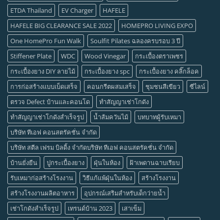
ETDA Thailand
EV Charger
HAFELE
HAFELE BIG CLEARANCE SALE 2022
HOMEPRO LIVING EXPO
One HomePro Fun Walk
Soulfit Pilates ฉลองครบรอบ 3 ปี
Stiffener Plate
WDC
Wood Vinegar
กระเบื้องตราเพชร
กระเบื้องยาง DIY ลายไม้
กระเบื้องยาง spc
กระเบื้องยาง คลิ๊กล็อค
การก่อสร้างแบบเบ็ดเสร็จ
คอนกรีตผสมเสร็จ
ชุมชนสีเขียว
ซีไลน์
ตรวจ Defect บ้านและคอนโด
ทำสัญญาเช่าโกดัง
ทำสัญญาเช่าโกดังสำเร็จรูป
น้ำส้มควันไม้
บทบาทผู้รับเหมา
บริษัท ทีเอฟ คอนสตรัคชั่น จำกัด
บริษัท สตีล เฟรม บิลดิ้ง จำกัดบริษัท ทีเอฟ คอนสตรัคชั่น จำกัด
บ้านยั่งยืน
ปูกระเบื้องยาง
ฝุ่นในห้อง
ฝ้าเพดานฉาบเรียบ
รับเหมาก่อสร้างโรงงาน
วิธีแก้แพ้ฝุ่นในห้อง
สร้างโรงงาน
สร้างโรงงานผลิตอาหาร
อุปกรณ์เสริมสำหรับเด็กว่ายน้ำ
เช่าโกดังสำเร็จรูป
เทรนด์บ้าน 2023
เสาเข็ม