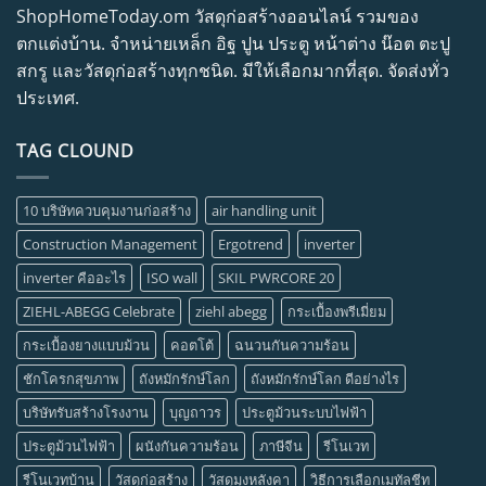
ShopHomeToday.om วัสดุก่อสร้างออนไลน์ รวมของ
ตกแต่งบ้าน. จำหน่ายเหล็ก อิฐ ปูน ประตู หน้าต่าง น๊อต ตะปู
สกรู และวัสดุก่อสร้างทุกชนิด. มีให้เลือกมากที่สุด. จัดส่งทั่ว
ประเทศ.
TAG CLOUND
10 บริษัทควบคุมงานก่อสร้าง
air handling unit
Construction Management
Ergotrend
inverter
inverter คืออะไร
ISO wall
SKIL PWRCORE 20
ZIEHL-ABEGG Celebrate
ziehl abegg
กระเบื้องพรีเมี่ยม
กระเบื้องยางแบบม้วน
คอตโต้
ฉนวนกันความร้อน
ชักโครกสุขภาพ
ถังหมักรักษ์โลก
ถังหมักรักษ์โลก ดีอย่างไร
บริษัทรับสร้างโรงงาน
บุญถาวร
ประตูม้วนระบบไฟฟ้า
ประตูม้วนไฟฟ้า
ผนังกันความร้อน
ภาษีจีน
รีโนเวท
รีโนเวทบ้าน
วัสดุก่อสร้าง
วัสดุมุงหลังคา
วิธีการเลือกเมทัลชีท