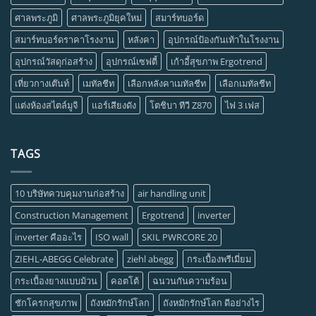
ศาลพระภูมิ
ศาลพระภูมิยุคใหม่
สมาร์ทบอร์ด
สมาร์ทบอร์ดราคาโรงงาน
หลังคา
อุปกรณ์ป้องกันเท้าในโรงงาน
อุปกรณ์วัสดุก่อสร้าง
อุปกรณ์เซฟตี้
เก้าอี้สุขภาพ Ergotrend
เที่ยวกางเต๊นท์
เมทัลชีท
เลือกหลังคาเมทัลชีท
เลือกเมทัลชีท
แต่งห้องสไตล์มูจิ
แอร์เสียงดัง
โตชิบา ทีวี Z870
ไฟ 3 เฟส
TAGS
10 บริษัทควบคุมงานก่อสร้าง
air handling unit
Construction Management
Ergotrend
inverter
inverter คืออะไร
ISO wall
SKIL PWRCORE 20
ZIEHL-ABEGG Celebrate
ziehl abegg
กระเบื้องพรีเมี่ยม
กระเบื้องยางแบบม้วน
คอตโต้
ฉนวนกันความร้อน
ชักโครกสุขภาพ
ถังหมักรักษ์โลก
ถังหมักรักษ์โลก ดีอย่างไร