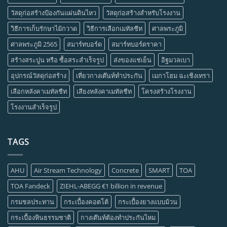
วัสดุก่อสร้างป้องกันแผ่นดินไหว
วัสดุก่อสร้างสำหรับโรงงาน
วิธีการเก็บรักษาไม้กวาด
วิธีการเลือกเมทัลชีท
ศาลพระภูมิ
ศาลพระภูมิ 2565
สมาร์ทบอร์ด
สมาร์ทบอร์ดราคา
สร้างสระปูน หรือ ซื้อสระสำเร็จรูป
ส่งของแช่เย็น
อิฐมวลเบา
อุปกรณ์วัสดุก่อสร้าง
เที่ยวกางเต๊นท์ทำประกัน
เมกาโฮม ฉะเชิงเทรา
เลือกหลังคาเมทัลชีท
เสียงหลังคาเมทัลชีท
โครงสร้างโรงงาน
โรงงานสำเร็จรูป
TAGS
AHU
Air Stream Technology
Concrete
SMART
TOA
TOA Fandeck
ZIEHL-ABEGG €1 billion in revenue
กรมชลประทาน
กระเบื้องคอตโต้
กระเบื้องยางแบบม้วน
กระเบื้องหินธรรมชาติ
กางเต๊นท์ต้องทำประกันไหม