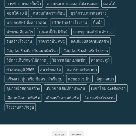
การทำงานของปั้มน้ำ
ความหมายของดอกไม้งานแต่ง
คอตโต้
คอตโต้ 10 ปี
ฉนวนกันความร้อน
ธุรกิจรับเหมาก่อสร้าง
นายจตุภัทร์ ตั้งคารวคุณ
บริษัทรับสร้างโรงงาน
ปั้มน้ำ
ฟาซาด คืออะไร
มงคล ตั้งใจพิทักษ์
มาตรฐานคลังสินค้า ISO
รับสร้างโรงงาน
ราคาบัวพื้น PVC
ลดเสียงหลังคาเมทัลชีท
วัสดุก่อสร้างป้องกันแผ่นดินไหว
วัสดุก่อสร้างสำหรับโรงงาน
วิธีการเก็บรักษาไม้กวาด
วิธีการเลือกเมทัลชีท
ศาลพระภูมิ
ศาลพระภูมิ 2565
สมาร์ทบอร์ด
สมาร์ทบอร์ดราคา
สร้างสระปูน หรือ ซื้อสระสำเร็จรูป
ส่งของแช่เย็น
อิฐมวลเบา
อุปกรณ์วัสดุก่อสร้าง
เที่ยวกางเต๊นท์ทำประกัน
เมกาโฮม ฉะเชิงเทรา
เลือกหลังคาเมทัลชีท
เสียงหลังคาเมทัลชีท
โครงสร้างโรงงาน
โรงงานสำเร็จรูป
Cash
Bank