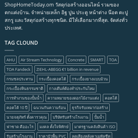
ShopHomeToday.om วัสดุก่อสร้างออนไลน์ รวมของ
ตกแต่งบ้าน. จำหน่ายเหล็ก อิฐ ปูน ประตู หน้าต่าง น๊อต ตะปู
สกรู และวัสดุก่อสร้างทุกชนิด. มีให้เลือกมากที่สุด. จัดส่งทั่ว
ประเทศ.
TAG CLOUND
AHU
Air Stream Technology
Concrete
SMART
TOA
TOA Fandeck
ZIEHL-ABEGG €1 billion in revenue
กรมชลประทาน
กระเบื้องคอตโต้
กระเบื้องยางแบบม้วน
กระเบื้องหินธรรมชาติ
กางเต๊นท์ต้องทำประกันไหม
การทำงานของปั้มน้ำ
ความหมายของดอกไม้งานแต่ง
คอตโต้
คอตโต้ 10 ปี
ฉนวนกันความร้อน
ธุรกิจรับเหมาก่อสร้าง
นายจตุภัทร์ ตั้งคารวคุณ
บริษัทรับสร้างโรงงาน
ปั้มน้ำ
ฟาซาด คืออะไร
มงคล ตั้งใจพิทักษ์
มาตรฐานคลังสินค้า ISO
รับสร้างโรงงาน
ราคาบัวพื้น PVC
ลดเสียงหลังคาเมทัลชีท