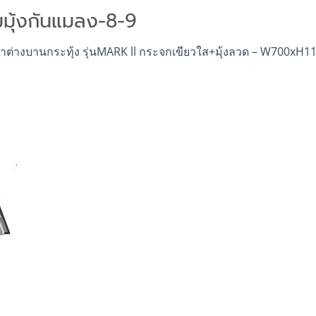
มมุ้งกันแมลง-8-9
้าต่างบานกระทุ้ง รุ่นMARK ll กระจกเขียวใส+มุ้งลวด – W700xH1