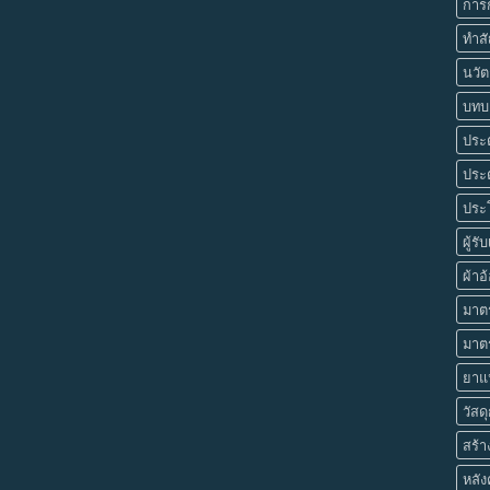
การก
ทำสั
นวัต
บทบา
ประต
ประ
ประโ
ผู้รั
ผ้าอ
มาตร
มาต
ยาแน
วัสด
สร้
หลัง