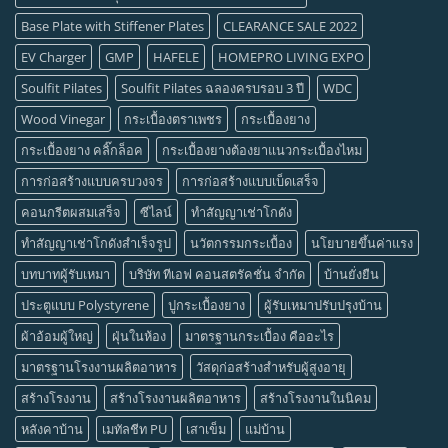
Base Plate with Stiffener Plates
CLEARANCE SALE 2022
EV Charger
GMP
HAFELE
HOMEPRO LIVING EXPO
Soulfit Pilates
Soulfit Pilates ฉลองครบรอบ 3 ปี
WDC
Wood Vinegar
กระเบื้องตราเพชร
กระเบื้องยาง
กระเบื้องยาง คลิ๊กล็อค
กระเบื้องยางต้องยาแนวกระเบื้องไหม
การก่อสร้างแบบครบวงจร
การก่อสร้างแบบเบ็ดเสร็จ
คอนกรีตผสมเสร็จ
ซีไลน์
ทำสัญญาเช่าโกดัง
ทำสัญญาเช่าโกดังสำเร็จรูป
นวัตกรรมกระเบื้อง
นโยบายขึ้นค่าแรง
บทบาทผู้รับเหมา
บริษัท ทีเอฟ คอนสตรัคชั่น จำกัด
บ้านยั่งยืน
ประตูแบบ Polystyrene
ปูกระเบื้องยาง
ผู้รับเหมาปรับปรุงบ้าน
ผ้าอ้อมผู้ใหญ่
ฝุ่นในห้อง
มาตรฐานกระเบื้อง คืออะไร
มาตรฐานโรงงานผลิตอาหาร
วัสดุก่อสร้างสำหรับผู้สูงอายุ
สร้างโรงงาน
สร้างโรงงานผลิตอาหาร
สร้างโรงงานในนิคม
หลังคาบ้าน
เมทัลชีท PU
เสาเข็ม
แม่บ้าน