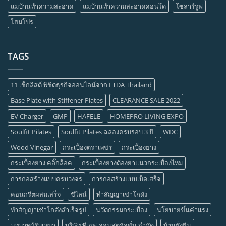
แม่บ้านทำความสะอาด
แม่บ้านทำความสะอาดคอนโด
โซลาร์รูฟ
โฮมโปร
TAGS
11 เช็กลิสต์ พิชิตธุรกิจออนไลน์จาก ETDA Thailand
Base Plate with Stiffener Plates
CLEARANCE SALE 2022
EV Charger
GMP
HAFELE
HOMEPRO LIVING EXPO
Soulfit Pilates
Soulfit Pilates ฉลองครบรอบ 3 ปี
WDC
Wood Vinegar
กระเบื้องตราเพชร
กระเบื้องยาง
กระเบื้องยาง คลิ๊กล็อค
กระเบื้องยางต้องยาแนวกระเบื้องไหม
การก่อสร้างแบบครบวงจร
การก่อสร้างแบบเบ็ดเสร็จ
คอนกรีตผสมเสร็จ
ซีไลน์
ทำสัญญาเช่าโกดัง
ทำสัญญาเช่าโกดังสำเร็จรูป
นวัตกรรมกระเบื้อง
นโยบายขึ้นค่าแรง
บทบาทผู้รับเหมา
บริษัท ทีเอฟ คอนสตรัคชั่น จำกัด
บ้านยั่งยืน