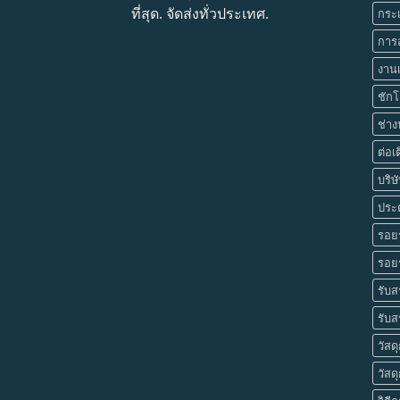
ที่สุด. จัดส่งทั่วประเทศ.
กระเ
การ
งาน
ชักโ
ช่าง
ต่อเ
บริษ
ประต
รอย
รอยร
รับส
รับส
วัสด
วัสดุ