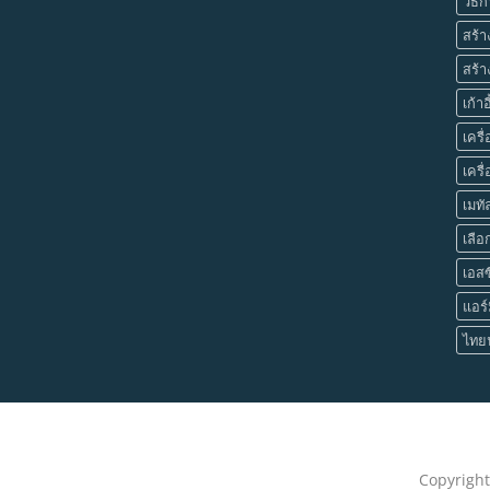
วิธี
สร้า
สร้า
เก้า
เคร
เครื
เมทั
เลือ
เอสซ
แอร์
ไทยน
Copyrigh