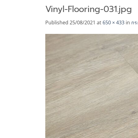
Vinyl-Flooring-031.jpg
Published
25/08/2021
at
650 × 433
in
กร