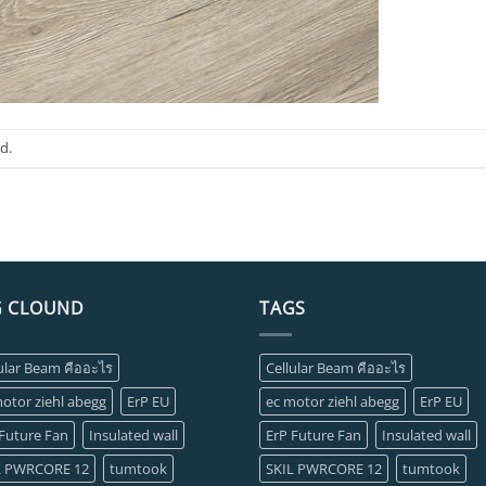
d.
G CLOUND
TAGS
ular Beam คืออะไร
Cellular Beam คืออะไร
otor ziehl abegg
ErP EU
ec motor ziehl abegg
ErP EU
 Future Fan
Insulated wall
ErP Future Fan
Insulated wall
L PWRCORE 12
tumtook
SKIL PWRCORE 12
tumtook