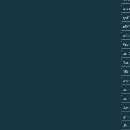
ฉนว
ธุรก
บริษ
ผนั
รับส
ลดเส
วัสด
วิธี
ศาลพ
สมา
สมา
ส่งข
อุปก
เที่