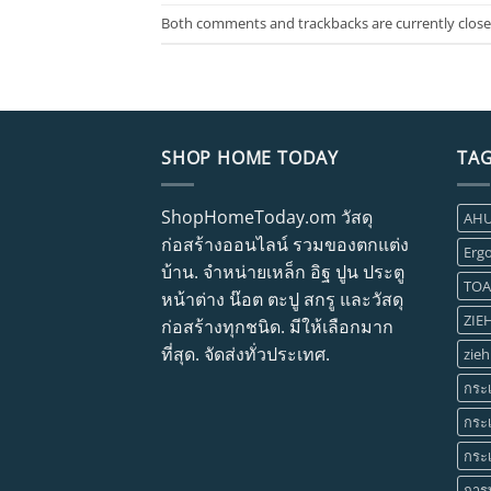
Both comments and trackbacks are currently close
SHOP HOME TODAY
TA
ShopHomeToday.om วัสดุ
AH
ก่อสร้างออนไลน์ รวมของตกแต่ง
Erg
บ้าน. จำหน่ายเหล็ก อิฐ ปูน ประตู
TOA
หน้าต่าง น๊อต ตะปู สกรู และวัสดุ
ZIEH
ก่อสร้างทุกชนิด. มีให้เลือกมาก
ที่สุด. จัดส่งทั่วประเทศ.
zieh
กระเ
กระเ
กระเ
การ