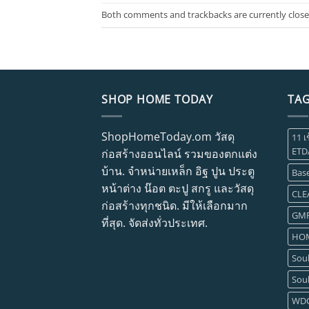
Both comments and trackbacks are currently close
SHOP HOME TODAY
TA
ShopHomeToday.om วัสดุ
11 เ
ETD
ก่อสร้างออนไลน์ รวมของตกแต่ง
บ้าน. จำหน่ายเหล็ก อิฐ ปูน ประตู
Base
หน้าต่าง น๊อต ตะปู สกรู และวัสดุ
CLE
ก่อสร้างทุกชนิด. มีให้เลือกมาก
GM
ที่สุด. จัดส่งทั่วประเทศ.
HOM
Soul
Soul
WD