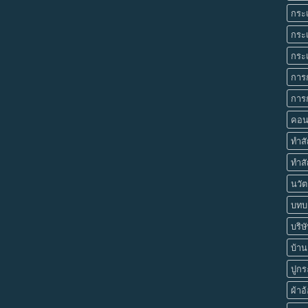
กระเ
กระเ
กระเ
การ
การก
คอน
ทำส
ทำสั
นวัต
บทบา
บริษ
บ้านย
ปูกร
ผ้าอ