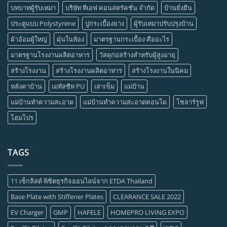
บทบาทผู้รับเหมา
บริษัท ทีเอฟ คอนสตรัคชั่น จำกัด
บ้านยั่งยืน
ประตูแบบ Polystyrene
ปูกระเบื้องยาง
ผู้รับเหมาปรับปรุงบ้าน
ผ้าอ้อมผู้ใหญ่
ฝุ่นในห้อง
มาตรฐานกระเบื้อง คืออะไร
มาตรฐานโรงงานผลิตอาหาร
วัสดุก่อสร้างสำหรับผู้สูงอายุ
สร้างโรงงาน
สร้างโรงงานผลิตอาหาร
สร้างโรงงานในนิคม
หลังคาบ้าน
เมทัลชีท PU
เสาเข็ม
แม่บ้าน
แม่บ้านทำความสะอาด
แม่บ้านทำความสะอาดคอนโด
โซลาร์รูฟ
โฮมโปร
TAGS
11 เช็กลิสต์ พิชิตธุรกิจออนไลน์จาก ETDA Thailand
Base Plate with Stiffener Plates
CLEARANCE SALE 2022
EV Charger
GMP
HAFELE
HOMEPRO LIVING EXPO