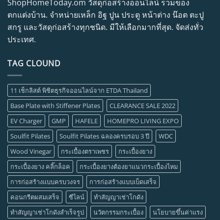
ShopHomeToday.om วัสดุก่อสร้างออนไลน์ รวมของ
ตกแต่งบ้าน. จำหน่ายเหล็ก อิฐ ปูน ประตู หน้าต่าง น๊อต ตะปู
สกรู และวัสดุก่อสร้างทุกชนิด. มีให้เลือกมากที่สุด. จัดส่งทั่ว
ประเทศ.
TAG CLOUND
11 เช็กลิสต์ พิชิตธุรกิจออนไลน์จาก ETDA Thailand
Base Plate with Stiffener Plates
CLEARANCE SALE 2022
EV Charger
GMP
HAFELE
HOMEPRO LIVING EXPO
Soulfit Pilates
Soulfit Pilates ฉลองครบรอบ 3 ปี
WDC
Wood Vinegar
กระเบื้องตราเพชร
กระเบื้องยาง
กระเบื้องยาง คลิ๊กล็อค
กระเบื้องยางต้องยาแนวกระเบื้องไหม
การก่อสร้างแบบครบวงจร
การก่อสร้างแบบเบ็ดเสร็จ
คอนกรีตผสมเสร็จ
ซีไลน์
ทำสัญญาเช่าโกดัง
ทำสัญญาเช่าโกดังสำเร็จรูป
นวัตกรรมกระเบื้อง
นโยบายขึ้นค่าแรง