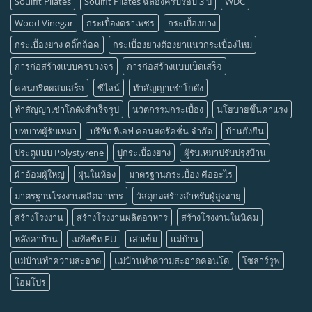
Soulfit Pilates
Soulfit Pilates ฉลองครบรอบ 3 ปี
WDC
Wood Vinegar
กระเบื้องตราเพชร
กระเบื้องยาง
กระเบื้องยาง คลิ๊กล็อค
กระเบื้องยางต้องยาแนวกระเบื้องไหม
การก่อสร้างแบบครบวงจร
การก่อสร้างแบบเบ็ดเสร็จ
คอนกรีตผสมเสร็จ
ซีไลน์
ทำสัญญาเช่าโกดัง
ทำสัญญาเช่าโกดังสำเร็จรูป
นวัตกรรมกระเบื้อง
นโยบายขึ้นค่าแรง
บทบาทผู้รับเหมา
บริษัท ทีเอฟ คอนสตรัคชั่น จำกัด
บ้านยั่งยืน
ประตูแบบ Polystyrene
ปูกระเบื้องยาง
ผู้รับเหมาปรับปรุงบ้าน
ผ้าอ้อมผู้ใหญ่
ฝุ่นในห้อง
มาตรฐานกระเบื้อง คืออะไร
มาตรฐานโรงงานผลิตอาหาร
วัสดุก่อสร้างสำหรับผู้สูงอายุ
สร้างโรงงาน
สร้างโรงงานผลิตอาหาร
สร้างโรงงานในนิคม
หลังคาบ้าน
เมทัลชีท PU
เสาเข็ม
แม่บ้าน
แม่บ้านทำความสะอาด
แม่บ้านทำความสะอาดคอนโด
โซลาร์รูฟ
โฮมโปร