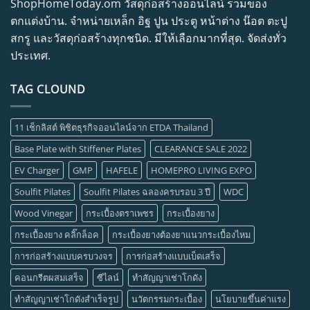
ShopHomeToday.om วัสดุก่อสร้างออนไลน์ รวมของ
ตกแต่งบ้าน. จำหน่ายเหล็ก อิฐ ปูน ประตู หน้าต่าง น๊อต ตะปู
สกรู และวัสดุก่อสร้างทุกชนิด. มีให้เลือกมากที่สุด. จัดส่งทั่ว
ประเทศ.
TAG CLOUND
11 เช็กลิสต์ พิชิตธุรกิจออนไลน์จาก ETDA Thailand
Base Plate with Stiffener Plates
CLEARANCE SALE 2022
EV Charger
GMP
HAFELE
HOMEPRO LIVING EXPO
Soulfit Pilates
Soulfit Pilates ฉลองครบรอบ 3 ปี
WDC
Wood Vinegar
กระเบื้องตราเพชร
กระเบื้องยาง
กระเบื้องยาง คลิ๊กล็อค
กระเบื้องยางต้องยาแนวกระเบื้องไหม
การก่อสร้างแบบครบวงจร
การก่อสร้างแบบเบ็ดเสร็จ
คอนกรีตผสมเสร็จ
ซีไลน์
ทำสัญญาเช่าโกดัง
ทำสัญญาเช่าโกดังสำเร็จรูป
นวัตกรรมกระเบื้อง
นโยบายขึ้นค่าแรง