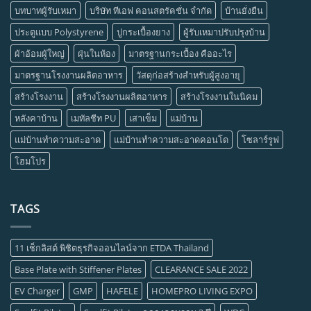
บทบาทผู้รับเหมา
บริษัท ทีเอฟ คอนสตรัคชั่น จำกัด
บ้านยั่งยืน
ประตูแบบ Polystyrene
ปูกระเบื้องยาง
ผู้รับเหมาปรับปรุงบ้าน
ผ้าอ้อมผู้ใหญ่
ฝุ่นในห้อง
มาตรฐานกระเบื้อง คืออะไร
มาตรฐานโรงงานผลิตอาหาร
วัสดุก่อสร้างสำหรับผู้สูงอายุ
สร้างโรงงาน
สร้างโรงงานผลิตอาหาร
สร้างโรงงานในนิคม
หลังคาบ้าน
เมทัลชีท PU
เสาเข็ม
แม่บ้าน
แม่บ้านทำความสะอาด
แม่บ้านทำความสะอาดคอนโด
โซลาร์รูฟ
โฮมโปร
TAGS
11 เช็กลิสต์ พิชิตธุรกิจออนไลน์จาก ETDA Thailand
Base Plate with Stiffener Plates
CLEARANCE SALE 2022
EV Charger
GMP
HAFELE
HOMEPRO LIVING EXPO