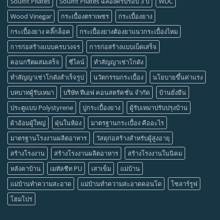
Soulfit Pilates
Soulfit Pilates ฉลองครบรอบ 3 ปี
WDC
Wood Vinegar
กระเบื้องตราเพชร
กระเบื้องยาง
กระเบื้องยาง คลิ๊กล็อค
กระเบื้องยางต้องยาแนวกระเบื้องไหม
การก่อสร้างแบบครบวงจร
การก่อสร้างแบบเบ็ดเสร็จ
คอนกรีตผสมเสร็จ
ซีไลน์
ทำสัญญาเช่าโกดัง
ทำสัญญาเช่าโกดังสำเร็จรูป
นวัตกรรมกระเบื้อง
นโยบายขึ้นค่าแรง
บทบาทผู้รับเหมา
บริษัท ทีเอฟ คอนสตรัคชั่น จำกัด
บ้านยั่งยืน
ประตูแบบ Polystyrene
ปูกระเบื้องยาง
ผู้รับเหมาปรับปรุงบ้าน
ผ้าอ้อมผู้ใหญ่
ฝุ่นในห้อง
มาตรฐานกระเบื้อง คืออะไร
มาตรฐานโรงงานผลิตอาหาร
วัสดุก่อสร้างสำหรับผู้สูงอายุ
สร้างโรงงาน
สร้างโรงงานผลิตอาหาร
สร้างโรงงานในนิคม
หลังคาบ้าน
เมทัลชีท PU
เสาเข็ม
แม่บ้าน
แม่บ้านทำความสะอาด
แม่บ้านทำความสะอาดคอนโด
โซลาร์รูฟ
โฮมโปร