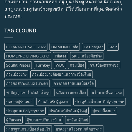
ตกแต่งบ้าน. จำหน่ายเหล็ก อิฐ ปูน ประตู หน้าต่าง น๊อต ตะปู
สกรู และวัสดุก่อสร้างทุกชนิด. มีให้เลือกมากที่สุด. จัดส่งทั่ว
ประเทศ.
TAG CLOUND
CLEARANCE SALE 2022
DIAMOND Cafe
EV Charger
GMP
HOMEPRO LIVING EXPO
Pilates
SKIL เครื่องมือช่าง
Soulfit Pilates
Turnkey
WDC
กระเบื้อง
กระเบื้องตราเพชร
กระเบื้องยาง
กระเบื้องยางต้องยาแนวกระเบื้องไหม
การก่อสร้างแบบครบวงจร
การก่อสร้างแบบเบ็ดเสร็จ
ทำสัญญาเช่าโกดังสำเร็จรูป
นวัตกรรมกระเบื้อง
นโยบายขึ้นค่าแรง
บทบาทผู้รับเหมา
บ้านสำหรับผู้สูงอายุ
ประตูห้องน้ำแบบ Polystyrene
ประตูแบบ Polystyrene
ประโยชน์ผ้าอ้อมผู้ใหญ่
ปูกระเบื้องยาง
ผู้รับเหมา
ผู้รับเหมาปรับปรุงบ้าน
ผ้าอ้อมผู้ใหญ่
มาตรฐานกระเบื้อง คืออะไร
มาตรฐานโรงงานผลิตอาหาร