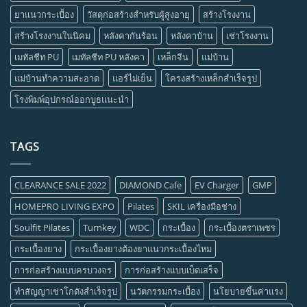
ยาแนวกระเบื้อง
วัสดุก่อสร้างสำหรับผู้สูงอายุ
สร้างโรงงาน
สร้างโรงงานในนิคม
หลังคากันร้อน
หลังคาบ้าน
เช่าโรงงาน
เมทัลชีท PU
เมทัลชีท PU หลังคา
เหล็กจีน
แม่บ้าน
แม่บ้านทำความสะอาด
แอร์ไม่เย็น
โครงสร้างเหล็กสำเร็จรูป
โรงพิมพ์อุปกรณ์ออกบูธแนะนำ
TAGS
CLEARANCE SALE 2022
DIAMOND Cafe
EV Charger
GMP
HOMEPRO LIVING EXPO
Pilates
SKIL เครื่องมือช่าง
Soulfit Pilates
Turnkey
WDC
กระเบื้อง
กระเบื้องตราเพชร
กระเบื้องยาง
กระเบื้องยางต้องยาแนวกระเบื้องไหม
การก่อสร้างแบบครบวงจร
การก่อสร้างแบบเบ็ดเสร็จ
ทำสัญญาเช่าโกดังสำเร็จรูป
นวัตกรรมกระเบื้อง
นโยบายขึ้นค่าแรง