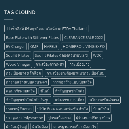
TAG CLOUND
11 เช็กลิสต์ พิชิตธุรกิจออนไลน์จาก ETDA Thailand
Base Plate with Stiffener Plates
CLEARANCE SALE 2022
EV Charger
GMP
HAFELE
HOMEPRO LIVING EXPO
Soulfit Pilates
Soulfit Pilates ฉลองครบรอบ 3 ปี
WDC
Wood Vinegar
กระเบื้องตราเพชร
กระเบื้องยาง
กระเบื้องยาง คลิ๊กล็อค
กระเบื้องยางต้องยาแนวกระเบื้องไหม
การก่อสร้างแบบครบวงจร
การก่อสร้างแบบเบ็ดเสร็จ
คอนกรีตผสมเสร็จ
ซีไลน์
ทำสัญญาเช่าโกดัง
ทำสัญญาเช่าโกดังสำเร็จรูป
นวัตกรรมกระเบื้อง
นโยบายขึ้นค่าแรง
บทบาทผู้รับเหมา
บริษัท ทีเอฟ คอนสตรัคชั่น จำกัด
บ้านยั่งยืน
ประตูแบบ Polystyrene
ปูกระเบื้องยาง
ผู้รับเหมาปรับปรุงบ้าน
ผ้าอ้อมผู้ใหญ่
ฝุ่นในห้อง
มาตรฐานกระเบื้อง คืออะไร