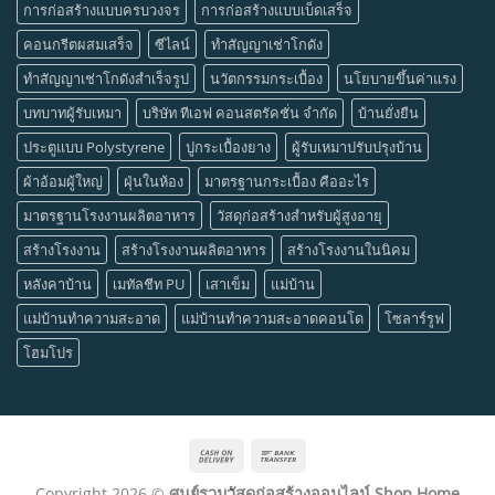
การก่อสร้างแบบครบวงจร
การก่อสร้างแบบเบ็ดเสร็จ
คอนกรีตผสมเสร็จ
ซีไลน์
ทำสัญญาเช่าโกดัง
ทำสัญญาเช่าโกดังสำเร็จรูป
นวัตกรรมกระเบื้อง
นโยบายขึ้นค่าแรง
บทบาทผู้รับเหมา
บริษัท ทีเอฟ คอนสตรัคชั่น จำกัด
บ้านยั่งยืน
ประตูแบบ Polystyrene
ปูกระเบื้องยาง
ผู้รับเหมาปรับปรุงบ้าน
ผ้าอ้อมผู้ใหญ่
ฝุ่นในห้อง
มาตรฐานกระเบื้อง คืออะไร
มาตรฐานโรงงานผลิตอาหาร
วัสดุก่อสร้างสำหรับผู้สูงอายุ
สร้างโรงงาน
สร้างโรงงานผลิตอาหาร
สร้างโรงงานในนิคม
หลังคาบ้าน
เมทัลชีท PU
เสาเข็ม
แม่บ้าน
แม่บ้านทำความสะอาด
แม่บ้านทำความสะอาดคอนโด
โซลาร์รูฟ
โฮมโปร
Cash
Bank
On
Transfer
Copyright 2026 ©
ศูนย์รวมวัสดุก่อสร้างออนไลน์ Shop Home