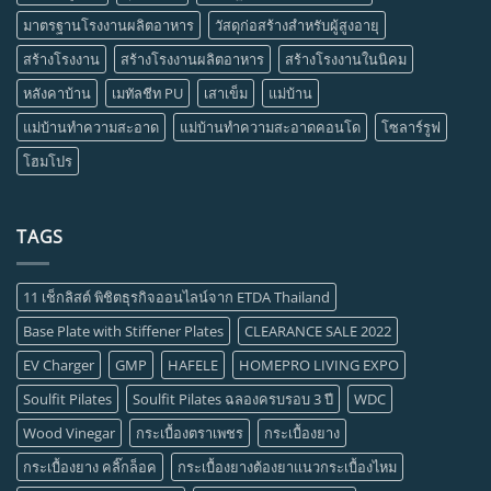
มาตรฐานโรงงานผลิตอาหาร
วัสดุก่อสร้างสำหรับผู้สูงอายุ
สร้างโรงงาน
สร้างโรงงานผลิตอาหาร
สร้างโรงงานในนิคม
หลังคาบ้าน
เมทัลชีท PU
เสาเข็ม
แม่บ้าน
แม่บ้านทำความสะอาด
แม่บ้านทำความสะอาดคอนโด
โซลาร์รูฟ
โฮมโปร
TAGS
11 เช็กลิสต์ พิชิตธุรกิจออนไลน์จาก ETDA Thailand
Base Plate with Stiffener Plates
CLEARANCE SALE 2022
EV Charger
GMP
HAFELE
HOMEPRO LIVING EXPO
Soulfit Pilates
Soulfit Pilates ฉลองครบรอบ 3 ปี
WDC
Wood Vinegar
กระเบื้องตราเพชร
กระเบื้องยาง
กระเบื้องยาง คลิ๊กล็อค
กระเบื้องยางต้องยาแนวกระเบื้องไหม