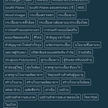
Soulfit Pilates
Soulfit Pilates ฉลองครบรอบ 3 ปี
WDC
Wood Vinegar
กระเบื้องตราเพชร
กระเบื้องยาง
กระเบื้องยาง คลิ๊กล็อค
กระเบื้องยางต้องยาแนวกระเบื้องไหม
การก่อสร้างแบบครบวงจร
การก่อสร้างแบบเบ็ดเสร็จ
คอนกรีตผสมเสร็จ
ซีไลน์
ทำสัญญาเช่าโกดัง
ทำสัญญาเช่าโกดังสำเร็จรูป
นวัตกรรมกระเบื้อง
นโยบายขึ้นค่าแรง
บทบาทผู้รับเหมา
บริษัท ทีเอฟ คอนสตรัคชั่น จำกัด
บ้านยั่งยืน
ประตูแบบ Polystyrene
ปูกระเบื้องยาง
ผู้รับเหมาปรับปรุงบ้าน
ผ้าอ้อมผู้ใหญ่
ฝุ่นในห้อง
มาตรฐานกระเบื้อง คืออะไร
มาตรฐานโรงงานผลิตอาหาร
วัสดุก่อสร้างสำหรับผู้สูงอายุ
สร้างโรงงาน
สร้างโรงงานผลิตอาหาร
สร้างโรงงานในนิคม
หลังคาบ้าน
เมทัลชีท PU
เสาเข็ม
แม่บ้าน
แม่บ้านทำความสะอาด
แม่บ้านทำความสะอาดคอนโด
โซลาร์รูฟ
โฮมโปร