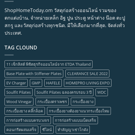
ShopHomeToday.om วัสดุก่อสร้างออนไลน์ รวมของ
ตกแต่งบ้าน. จำหน่ายเหล็ก อิฐ ปูน ประตู หน้าต่าง น๊อต ตะปู
สกรู และวัสดุก่อสร้างทุกชนิด. มีให้เลือกมากที่สุด. จัดส่งทั่ว
ประเทศ.
TAG CLOUND
11 เช็กลิสต์ พิชิตธุรกิจออนไลน์จาก ETDA Thailand
Base Plate with Stiffener Plates
CLEARANCE SALE 2022
EV Charger
GMP
HAFELE
HOMEPRO LIVING EXPO
Soulfit Pilates
Soulfit Pilates ฉลองครบรอบ 3 ปี
WDC
Wood Vinegar
กระเบื้องตราเพชร
กระเบื้องยาง
กระเบื้องยาง คลิ๊กล็อค
กระเบื้องยางต้องยาแนวกระเบื้องไหม
การก่อสร้างแบบครบวงจร
การก่อสร้างแบบเบ็ดเสร็จ
คอนกรีตผสมเสร็จ
ซีไลน์
ทำสัญญาเช่าโกดัง