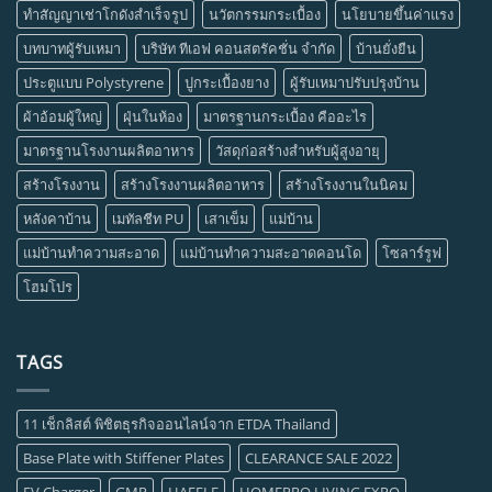
ทำสัญญาเช่าโกดังสำเร็จรูป
นวัตกรรมกระเบื้อง
นโยบายขึ้นค่าแรง
บทบาทผู้รับเหมา
บริษัท ทีเอฟ คอนสตรัคชั่น จำกัด
บ้านยั่งยืน
ประตูแบบ Polystyrene
ปูกระเบื้องยาง
ผู้รับเหมาปรับปรุงบ้าน
ผ้าอ้อมผู้ใหญ่
ฝุ่นในห้อง
มาตรฐานกระเบื้อง คืออะไร
มาตรฐานโรงงานผลิตอาหาร
วัสดุก่อสร้างสำหรับผู้สูงอายุ
สร้างโรงงาน
สร้างโรงงานผลิตอาหาร
สร้างโรงงานในนิคม
หลังคาบ้าน
เมทัลชีท PU
เสาเข็ม
แม่บ้าน
แม่บ้านทำความสะอาด
แม่บ้านทำความสะอาดคอนโด
โซลาร์รูฟ
โฮมโปร
TAGS
11 เช็กลิสต์ พิชิตธุรกิจออนไลน์จาก ETDA Thailand
Base Plate with Stiffener Plates
CLEARANCE SALE 2022
EV Charger
GMP
HAFELE
HOMEPRO LIVING EXPO