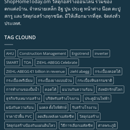
ShopHomeToday.om วัสดุก่อสร้างออนไลน์ รวมของ
ตกแต่งบ้าน. จำหน่ายเหล็ก อิฐ ปูน ประตู หน้าต่าง น๊อต ตะปู
สกรู และวัสดุก่อสร้างทุกชนิด. มีให้เลือกมากที่สุด. จัดส่งทั่ว
ประเทศ.
TAG CLOUND
AHU
Construction Management
Ergotrend
inverter
SMART
TOA
ZIEHL-ABEGG Celebrate
ZIEHL-ABEGG €1 billion in revenue
ziehl abegg
กระเบื้องคอตโต้
กระเบื้องพรีเมี่ยม
กระเบื้องยางแบบม้วน
กระเบื้องหินธรรมชาติ
การทำงานของปั้มน้ำ
คอตโต้
ฉนวนกันความร้อน
ถังหมักรักษ์โลก
ธุรกิจรับเหมาก่อสร้าง
บริษัทรับสร้างโรงงาน
ประตูม้วนไฟฟ้า
ผนังกันความร้อน
มงคล ตั้งใจพิทักษ์
รับสร้างโรงงาน
ราคาบัวพื้น PVC
ลดเสียงหลังคาเมทัลชีท
วัสดุก่อสร้าง
วัสดุก่อสร้างป้องกันแผ่นดินไหว
วิธีการเลือกเมทัลชีท
ศาลพระภูมิ