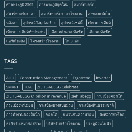
ศาลพระภูมิ 2565
ศาลพระภูมิยุคใหม่
สมาร์ทบอร์ด
สมาร์ทบอร์ดราคา
สมาร์ทบอร์ดราคาโรงงาน
ส่งของแช่เย็น
หลังคา
อุปกรณ์วัสดุก่อสร้าง
อุปกรณ์เซฟตี้
เที่ยวกางเต๊นท์
เที่ยวกางเต๊นท์ทำประกัน
เลือกหลังคาเมทัลชีท
เลือกเมทัลชีท
แอร์เสียงดัง
โครงสร้างโรงงาน
ไฟ 3 เฟส
TAGS
AHU
Construction Management
Ergotrend
inverter
SMART
TOA
ZIEHL-ABEGG Celebrate
ZIEHL-ABEGG €1 billion in revenue
ziehl abegg
กระเบื้องคอตโต้
กระเบื้องพรีเมี่ยม
กระเบื้องยางแบบม้วน
กระเบื้องหินธรรมชาติ
การทำงานของปั้มน้ำ
คอตโต้
ฉนวนกันความร้อน
ถังหมักรักษ์โลก
ธุรกิจรับเหมาก่อสร้าง
บริษัทรับสร้างโรงงาน
ประตูม้วนไฟฟ้า