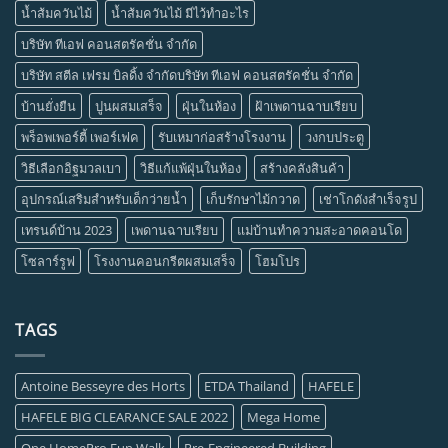
น้ำส้มควันไม้
น้ำส้มควันไม้ มีไว้ทำอะไร
บริษัท ทีเอฟ คอนสตรัคชั่น จำกัด
บริษัท สตีล เฟรม บิลดิ้ง จำกัดบริษัท ทีเอฟ คอนสตรัคชั่น จำกัด
บ้านยั่งยืน
ปูนผสมเสร็จ
ฝุ่นในห้อง
ฝ้าเพดานฉาบเรียบ
พร็อพเพอร์ตี้ เพอร์เฟค
รับเหมาก่อสร้างโรงงาน
วงกบประตู
วิธีเลือกอิฐมวลเบา
วิธีแก้แพ้ฝุ่นในห้อง
สร้างคลังสินค้า
อุปกรณ์เสริมสำหรับเด็กว่ายน้ำ
เก็บรักษาไม้กวาด
เช่าโกดังสำเร็จรูป
เทรนด์บ้าน 2023
เพดานฉาบเรียบ
แม่บ้านทำความสะอาดคอนโด
โซลาร์รูฟ
โรงงานคอนกรีตผสมเสร็จ
โฮมโปร
TAGS
Antoine Besseyre des Horts
ETDA Thailand
HAFELE
HAFELE BIG CLEARANCE SALE 2022
Mega Home
One HomePro Fun Walk
Pre-Engineered Building