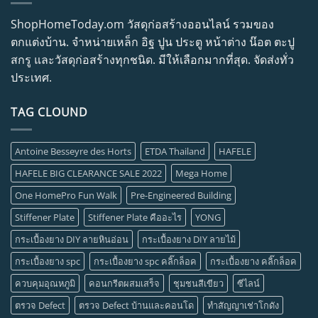
ShopHomeToday.om วัสดุก่อสร้างออนไลน์ รวมของ
ตกแต่งบ้าน. จำหน่ายเหล็ก อิฐ ปูน ประตู หน้าต่าง น๊อต ตะปู
สกรู และวัสดุก่อสร้างทุกชนิด. มีให้เลือกมากที่สุด. จัดส่งทั่ว
ประเทศ.
TAG CLOUND
Antoine Besseyre des Horts
ETDA Thailand
HAFELE
HAFELE BIG CLEARANCE SALE 2022
Mega Home
One HomePro Fun Walk
Pre-Engineered Building
Stiffener Plate
Stiffener Plate คืออะไร
YONG
กระเบื้องยาง DIY ลายหินอ่อน
กระเบื้องยาง DIY ลายไม้
กระเบื้องยาง spc
กระเบื้องยาง spc คลิ๊กล็อค
กระเบื้องยาง คลิ๊กล็อค
ควบคุมอุณหภูมิ
คอนกรีตผสมเสร็จ
ชุมชนสีเขียว
ซีไลน์
ตรวจ Defect
ตรวจ Defect บ้านและคอนโด
ทำสัญญาเช่าโกดัง