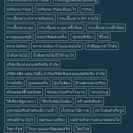
Stiffener Plate
Stiffener Plate คืออะไร
YONG
กระเบื้องยาง DIY ลายหินอ่อน
กระเบื้องยาง DIY ลายไม้
กระเบื้องยาง spc
กระเบื้องยาง spc คลิ๊กล็อค
กระเบื้องยาง คลิ๊กล็อค
ควบคุมอุณหภูมิ
คอนกรีตผสมเสร็จ
ชุมชนสีเขียว
ซีไลน์
ตรวจ Defect
ตรวจ Defect บ้านและคอนโด
ทำสัญญาเช่าโกดัง
น้ำส้มควันไม้
น้ำส้มควันไม้ มีไว้ทำอะไร
บริษัท ทีเอฟ คอนสตรัคชั่น จำกัด
บริษัท สตีล เฟรม บิลดิ้ง จำกัดบริษัท ทีเอฟ คอนสตรัคชั่น จำกัด
บ้านยั่งยืน
ปูนผสมเสร็จ
ฝุ่นในห้อง
ฝ้าเพดานฉาบเรียบ
พร็อพเพอร์ตี้ เพอร์เฟค
รับเหมาก่อสร้างโรงงาน
วงกบประตู
วิธีเลือกอิฐมวลเบา
วิธีแก้แพ้ฝุ่นในห้อง
สร้างคลังสินค้า
อุปกรณ์เสริมสำหรับเด็กว่ายน้ำ
เก็บรักษาไม้กวาด
เช่าโกดังสำเร็จรูป
เทรนด์บ้าน 2023
เพดานฉาบเรียบ
แม่บ้านทำความสะอาดคอนโด
โซลาร์รูฟ
โรงงานคอนกรีตผสมเสร็จ
โฮมโปร