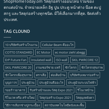
ShopHomeToday.om วัสดุก่อสร้างออนไลน์ รวมของ
ตกแต่งบ้าน. จำหน่ายเหล็ก อิฐ ปูน ประตู หน้าต่าง น๊อต ตะปู
สกรู และวัสดุก่อสร้างทุกชนิด. มีให้เลือกมากที่สุด. จัดส่งทั่ว
ประเทศ.
TAG CLOUND
10 บริษัทรับสร้างโรงงาน
Cellular Beam คืออะไร
COTTO STANDARD
EC Motor
ec motor ziehl abegg
ErP Future Fan
Insulated wall
ISO wall
SKIL PWRCORE 12
SKIL PWRCORE 20
งานเซอร์ซาย แฟร์
ชักโครก
ชักโครกสุขภาพ
ชักโครกเพื่อสุขภาพ
ตราเสือ
ต่อเติมบ้าน
บริษัทรับเหมาก่อสร้าง
บุญถาวร
ประตูม้วน
ประตูม้วนคืออะไร
ประตูม้วนระบบไฟฟ้า
รอยร้าวอาคาร
รับสร้างบ้านและวัสดุ Expo 2021
รีโนเวทบ้าน
รีโนเวท หรือ สร้างใหม่
วัสดุก่อสร้าง Expo 2021
วัสดุมุงหลังคา
วิธีการเลือกช่างปูกระเบื้อง
สถาบันเทคโนโลยีผนังและพื้น