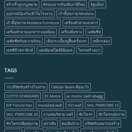
สร้างรั้วถูกกฏหมาย
สั่งของจากจีนเสียภาษีไหม
อิฐบล็อก
อุปกรณ์ป้องกันเท้าในโรงงาน
เก้าอี้สุขภาพ Modena
เก้าอี้สุขภาพ Modena Furniture
เครื่องทำลายเอกสาร
เครื่องทำลายเอกสาร ยอดนิยม
เครื่องมือช่าง
เมทัลชีท
เมทัลชีทกันความร้อน
เลือกระเบื้องปูพื้นครั้งแรก
เหล็กกล่อง
เอสซีจี เซรามิกส์
แต่งห้องสไตล์มินิมอล
โครงสร้างเบา
TAGS
10 บริษัทรับสร้างโรงงาน
Cellular Beam คืออะไร
COTTO STANDARD
EC Motor
ec motor ziehl abegg
ErP Future Fan
Insulated wall
ISO wall
SKIL PWRCORE 12
SKIL PWRCORE 20
งานเซอร์ซาย แฟร์
ชักโครก
ชักโครกสุขภาพ
ชักโครกเพื่อสุขภาพ
ตราเสือ
ต่อเติมบ้าน
บริษัทรับเหมาก่อสร้าง