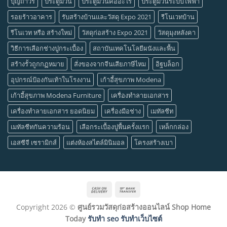
บุญถาวร
ประตูม้วน
ประตูม้วนคืออะไร
ประตูม้วนระบบไฟฟ้า
รอยร้าวอาคาร
รับสร้างบ้านและวัสดุ Expo 2021
รีโนเวทบ้าน
รีโนเวท หรือ สร้างใหม่
วัสดุก่อสร้าง Expo 2021
วัสดุมุงหลังคา
วิธีการเลือกช่างปูกระเบื้อง
สถาบันเทคโนโลยีผนังและพื้น
สร้างรั้วถูกกฏหมาย
สั่งของจากจีนเสียภาษีไหม
อิฐบล็อก
อุปกรณ์ป้องกันเท้าในโรงงาน
เก้าอี้สุขภาพ Modena
เก้าอี้สุขภาพ Modena Furniture
เครื่องทำลายเอกสาร
เครื่องทำลายเอกสาร ยอดนิยม
เครื่องมือช่าง
เมทัลชีท
เมทัลชีทกันความร้อน
เลือกระเบื้องปูพื้นครั้งแรก
เหล็กกล่อง
เอสซีจี เซรามิกส์
แต่งห้องสไตล์มินิมอล
โครงสร้างเบา
Cash
Bank
On
Transfer
Copyright 2026 ©
ศูนย์รวมวัสดุก่อสร้างออนไลน์ Shop Home
Delivery
Today
รับทำ seo รับทำเว็บไซต์