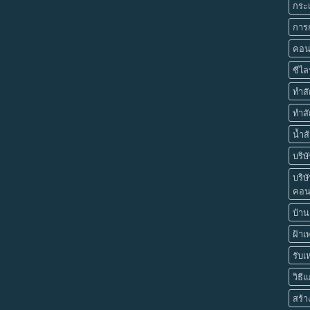
กระเ
การก
คอน
ซีไล
ทำส
ทำสั
น้ำส
บริษ
บริษ
คอนส
บ้านย
ฝ้า
รับเ
วิธี
สร้