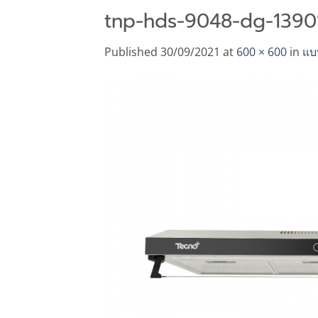
tnp-hds-9048-dg-1390
Published
30/09/2021
at
600 × 600
in
แบ