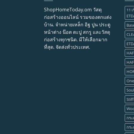
ShopHomeToday.om วัสดุ
11 เ
ETD
ก่อสร้างออนไลน์ รวมของตกแต่ง
บ้าน. จำหน่ายเหล็ก อิฐ ปูน ประตู
Base
หน้าต่าง น๊อต ตะปู สกรู และวัสดุ
CLE
ก่อสร้างทุกชนิด. มีให้เลือกมาก
ETD
ที่สุด. จัดส่งทั่วประเทศ.
HAF
HAF
HOM
One
Soul
Stif
Woo
กระเ
กระเ