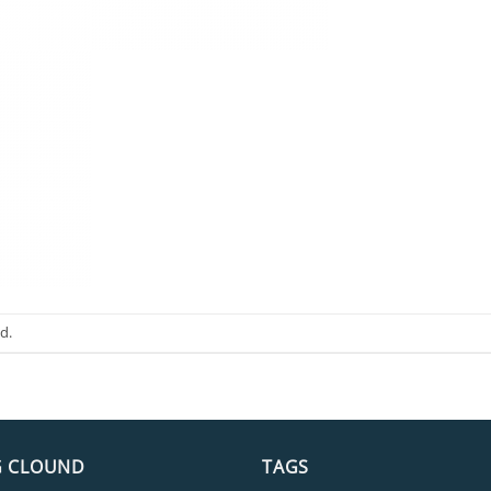
d.
G CLOUND
TAGS