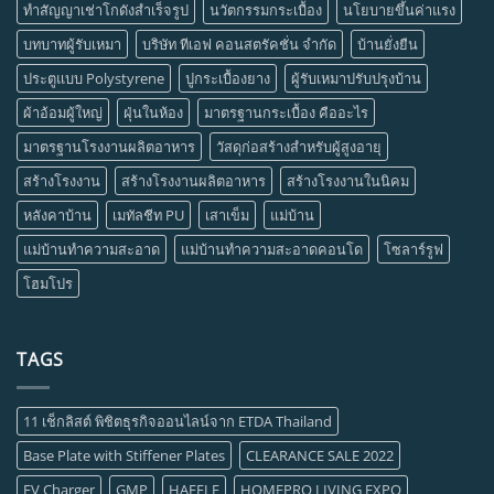
ทำสัญญาเช่าโกดังสำเร็จรูป
นวัตกรรมกระเบื้อง
นโยบายขึ้นค่าแรง
บทบาทผู้รับเหมา
บริษัท ทีเอฟ คอนสตรัคชั่น จำกัด
บ้านยั่งยืน
ประตูแบบ Polystyrene
ปูกระเบื้องยาง
ผู้รับเหมาปรับปรุงบ้าน
ผ้าอ้อมผู้ใหญ่
ฝุ่นในห้อง
มาตรฐานกระเบื้อง คืออะไร
มาตรฐานโรงงานผลิตอาหาร
วัสดุก่อสร้างสำหรับผู้สูงอายุ
สร้างโรงงาน
สร้างโรงงานผลิตอาหาร
สร้างโรงงานในนิคม
หลังคาบ้าน
เมทัลชีท PU
เสาเข็ม
แม่บ้าน
แม่บ้านทำความสะอาด
แม่บ้านทำความสะอาดคอนโด
โซลาร์รูฟ
โฮมโปร
TAGS
11 เช็กลิสต์ พิชิตธุรกิจออนไลน์จาก ETDA Thailand
Base Plate with Stiffener Plates
CLEARANCE SALE 2022
EV Charger
GMP
HAFELE
HOMEPRO LIVING EXPO