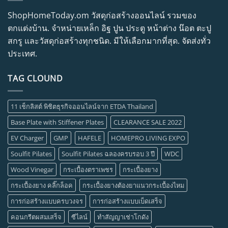
ShopHomeToday.om วัสดุก่อสร้างออนไลน์ รวมของ
ตกแต่งบ้าน. จำหน่ายเหล็ก อิฐ ปูน ประตู หน้าต่าง น๊อต ตะปู
สกรู และวัสดุก่อสร้างทุกชนิด. มีให้เลือกมากที่สุด. จัดส่งทั่ว
ประเทศ.
TAG CLOUND
11 เช็กลิสต์ พิชิตธุรกิจออนไลน์จาก ETDA Thailand
Base Plate with Stiffener Plates
CLEARANCE SALE 2022
EV Charger
GMP
HAFELE
HOMEPRO LIVING EXPO
Soulfit Pilates
Soulfit Pilates ฉลองครบรอบ 3 ปี
WDC
Wood Vinegar
กระเบื้องตราเพชร
กระเบื้องยาง
กระเบื้องยาง คลิ๊กล็อค
กระเบื้องยางต้องยาแนวกระเบื้องไหม
การก่อสร้างแบบครบวงจร
การก่อสร้างแบบเบ็ดเสร็จ
คอนกรีตผสมเสร็จ
ซีไลน์
ทำสัญญาเช่าโกดัง