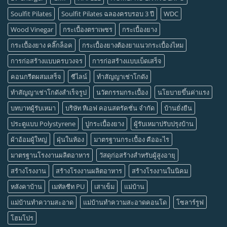
Soulfit Pilates
Soulfit Pilates ฉลองครบรอบ 3 ปี
WDC
Wood Vinegar
กระเบื้องตราเพชร
กระเบื้องยาง
กระเบื้องยาง คลิ๊กล็อค
กระเบื้องยางต้องยาแนวกระเบื้องไหม
การก่อสร้างแบบครบวงจร
การก่อสร้างแบบเบ็ดเสร็จ
คอนกรีตผสมเสร็จ
ซีไลน์
ทำสัญญาเช่าโกดัง
ทำสัญญาเช่าโกดังสำเร็จรูป
นวัตกรรมกระเบื้อง
นโยบายขึ้นค่าแรง
บทบาทผู้รับเหมา
บริษัท ทีเอฟ คอนสตรัคชั่น จำกัด
บ้านยั่งยืน
ประตูแบบ Polystyrene
ปูกระเบื้องยาง
ผู้รับเหมาปรับปรุงบ้าน
ผ้าอ้อมผู้ใหญ่
ฝุ่นในห้อง
มาตรฐานกระเบื้อง คืออะไร
มาตรฐานโรงงานผลิตอาหาร
วัสดุก่อสร้างสำหรับผู้สูงอายุ
สร้างโรงงาน
สร้างโรงงานผลิตอาหาร
สร้างโรงงานในนิคม
หลังคาบ้าน
เมทัลชีท PU
เสาเข็ม
แม่บ้าน
แม่บ้านทำความสะอาด
แม่บ้านทำความสะอาดคอนโด
โซลาร์รูฟ
โฮมโปร