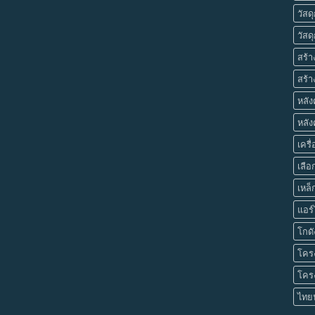
วัสด
วัสดุ
สร้า
สร้า
หลั
หลัง
เครื
เลื
เหล็
แอร์
โกดั
โครง
โครง
ไทยน