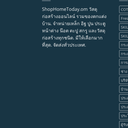
ShopHomeToday.om วัสดุ
CO
ก่อสร้างออนไลน์ รวมของตกแต่ง
Fres
บ้าน. จำหน่ายเหล็ก อิฐ ปูน ประตู
SKIL
หน้าต่าง น๊อต ตะปู สกรู และวัสดุ
SKIL
ก่อสร้างทุกชนิด. มีให้เลือกมาก
ที่สุด. จัดส่งทั่วประเทศ.
กระเ
กระ
การ
ช่าง
บริษ
บ้านผ
ประต
ประต
ประโ
ผู้รั