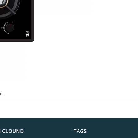
d.
G CLOUND
TAGS