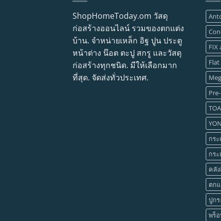
ShopHomeToday.om วัสดุ
Ant
ก่อสร้างออนไลน์ รวมของตกแต่ง
Con
บ้าน. จำหน่ายเหล็ก อิฐ ปูน ประตู
FIX
หน้าต่าง น๊อต ตะปู สกรู และวัสดุ
Flat
ก่อสร้างทุกชนิด. มีให้เลือกมาก
ที่สุด. จัดส่งทั่วประเทศ.
Meg
Pre-
TOA
YO
กระเ
กระเ
คลัง
ตกแต
ปูกระ
พร็อ