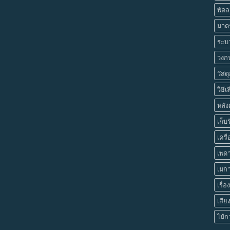
พัด
มาต
ระบ
วงกบ
วัสด
วิธี
หลัง
เก็บ
เครื่
เพด
เมก
เรื่
เสีย
ไม้