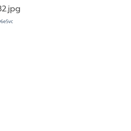
2.jpg
96e5vc