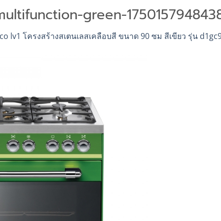
ultifunction-green-1750157948438
co lv1 โครงสร้างสเตนเลสเคลือบสี ขนาด 90 ซม สีเขียว รุ่น d1gc