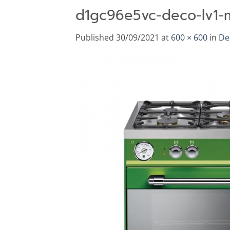
d1gc96e5vc-deco-lv1-m
Published
30/09/2021
at
600 × 600
in
De