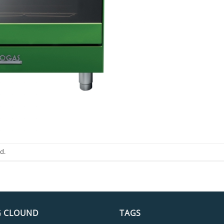
d.
G CLOUND
TAGS