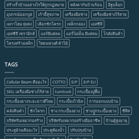
สร้างรั้วบ้านอย่างไรให้ถูกกฏหมาย
หลังคากันบ้านร้อน
อิฐบล็อก
อุปกรณ์ออกบูธ
เก้าอี้สุขภาพ
เครื่องมือช่าง
เครื่องมือช่างไร้สาย
เมกาโฮม ทุ่งสง
เลือกชักโครก
เหล็กกล่อง
เอสซีจี
เอสซีจี เซรามิกส์
แอร์มีแต่ลม
แอร์ไม่เย็น มีแต่ลม
โกดังสินค้า
โครงสร้างเหล็ก
ไทยนพวงศ์ ค้าไม้
TAGS
Cellular Beam คืออะไร
COTTO
ErP
ErP EU
SKIL เครื่องมือช่างไร้สาย
tumtook
กระเบื้องปูพื้น
กระเบื้องยางระยะยาวดีไหม
กระเบื้องไวนิล
การออกแบบบ้าน
คลังสินค้า
ชักโครก
ช่าง กระเบื้องยาง
ช่างปููกระเบื้องยาง
ซีทิส
บริษัทรับเหมาก่อสร้าง
บริษัทรับเหมาก่อสร้างมืออาชีพ
บ้านผู้สูงอายุ
ประตูม้วนคืออะไร
ประตูห้องน้ำ
ปรับปรุงบ้าน