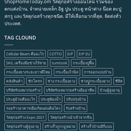
ShopHomeToday.om วัสดุก่อสร้างออนไลน์ รวมของ
ตกแต่งบ้าน. จำหน่ายเหล็ก อิฐ ปูน ประตู หน้าต่าง น๊อต ตะปู
สกรู และวัสดุก่อสร้างทุกชนิด. มีให้เลือกมากที่สุด. จัดส่งทั่ว
ประเทศ.
TAG CLOUND
Cellular Beam คืออะไร
COTTO
ErP
ErP EU
SKIL เครื่องมือช่างไร้สาย
tumtook
กระเบื้องปูพื้น
กระเบื้องยางระยะยาวดีไหม
กระเบื้องไวนิล
การออกแบบบ้าน
คลังสินค้า
ชักโครก
ช่าง กระเบื้องยาง
ช่างปููกระเบื้องยาง
ซีทิส
บริษัทรับเหมาก่อสร้าง
บริษัทรับเหมาก่อสร้างมืออาชีพ
บ้านผู้สูงอายุ
ประตูม้วนคืออะไร
ประตูห้องน้ำ
ปรับปรุงบ้าน
รอยร้าวอาคารเมื่อเกิดแผ่นดินไหว
รับสร้างบ้าน
วัสดุก่อสร้าง Expo 2021
วัสดุก่อสร้างนำเข้าจากจีน
วัสดุก่อสร้างผู้สูงอายุ
สร้างรั้วถูกกฏหมาย
สร้างรั้วบ้านมีกี่แบบ