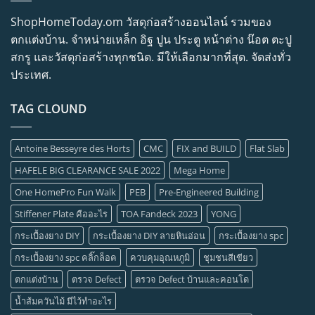
ShopHomeToday.om วัสดุก่อสร้างออนไลน์ รวมของ
ตกแต่งบ้าน. จำหน่ายเหล็ก อิฐ ปูน ประตู หน้าต่าง น๊อต ตะปู
สกรู และวัสดุก่อสร้างทุกชนิด. มีให้เลือกมากที่สุด. จัดส่งทั่ว
ประเทศ.
TAG CLOUND
Antoine Besseyre des Horts
CMC
FIX and BUILD
Flat Slab
HAFELE BIG CLEARANCE SALE 2022
Mega Home
One HomePro Fun Walk
PEB
Pre-Engineered Building
Stiffener Plate คืออะไร
TOA Fandeck 2023
YONG
กระเบื้องยาง DIY
กระเบื้องยาง DIY ลายหินอ่อน
กระเบื้องยาง spc
กระเบื้องยาง spc คลิ๊กล็อค
ควบคุมอุณหภูมิ
ชุมชนสีเขียว
ตกแต่งบ้าน
ตรวจ Defect
ตรวจ Defect บ้านและคอนโด
น้ำส้มควันไม้ มีไว้ทำอะไร