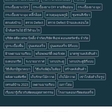
กระเบื้องยาง DIY
กระเบื้องยาง DIY ลายหินอ่อน
กระเบื้องยาง spc
กระเบื้องยาง spc คลิ๊กล็อค
ควบคุมอุณหภูมิ
ชุมชนสีเขียว
ตกแต่งบ้าน
ตรวจ Defect
ตรวจ Defect บ้านและคอนโด
น้ำส้มควันไม้ มีไว้ทำอะไร
บริษัท สตีล เฟรม บิลดิ้ง จำกัดบริษัท ทีเอฟ คอนสตรัคชั่น จำกัด
ปูกระเบื้องพื้น
ปูนผสมเสร็จ
ปูนผสมเสร็จ มีกี่แบบ
ฝ้าเพดานฉาบเรียบ
พร็อพเพอร์ตี้ เพอร์เฟค
มาตรฐานคลังสินค้า
ยงคอนกรีต
ระบายอากาศ
วงกบประตู
วงกบประตูมีกี่แบบ
วิธีเลือกอิฐมวลเบา
วิธีแก้แพ้ฝุ่นในห้อง
สร้างคลังสินค้า
หลังคาเมทัลชีท
เก็บรักษาไม้กวาด
เก็บไม้กวาด
เช่าโกดังสำเร็จรูป
เทรนด์บ้าน 2023
เพดานฉาบเรียบ
เมกาโฮม
เรื่องน่ารู้เกี่ยวกับพัดลมอุตสาหกรรม
โรงงานคอนกรีตผสมเสร็จ