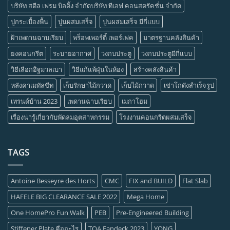
บริษัท สตีล เฟรม บิลดิ้ง จำกัดบริษัท ทีเอฟ คอนสตรัคชั่น จำกัด
ปูกระเบื้องพื้น
ปูนผสมเสร็จ
ปูนผสมเสร็จ มีกี่แบบ
ฝ้าเพดานฉาบเรียบ
พร็อพเพอร์ตี้ เพอร์เฟค
มาตรฐานคลังสินค้า
ยงคอนกรีต
ระบายอากาศ
วงกบประตู
วงกบประตูมีกี่แบบ
วิธีเลือกอิฐมวลเบา
วิธีแก้แพ้ฝุ่นในห้อง
สร้างคลังสินค้า
หลังคาเมทัลชีท
เก็บรักษาไม้กวาด
เก็บไม้กวาด
เช่าโกดังสำเร็จรูป
เทรนด์บ้าน 2023
เพดานฉาบเรียบ
เมกาโฮม
เรื่องน่ารู้เกี่ยวกับพัดลมอุตสาหกรรม
โรงงานคอนกรีตผสมเสร็จ
TAGS
Antoine Besseyre des Horts
CMC
FIX and BUILD
Flat Slab
HAFELE BIG CLEARANCE SALE 2022
Mega Home
One HomePro Fun Walk
PEB
Pre-Engineered Building
Stiffener Plate คืออะไร
TOA Fandeck 2023
YONG