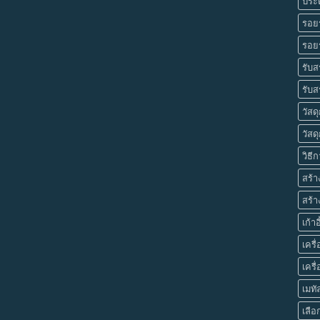
ประต
รอย
รอยร
รับส
รับส
วัสด
วัสดุ
วิธี
สร้า
สร้า
เก้า
เคร
เครื
เมทั
เลือ