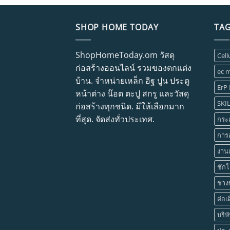
SHOP HOME TODAY
TA
ShopHomeToday.om วัสดุ
Cell
ก่อสร้างออนไลน์ รวมของตกแต่ง
ec m
บ้าน. จำหน่ายเหล็ก อิฐ ปูน ประตู
ErP
หน้าต่าง น๊อต ตะปู สกรู และวัสดุ
SKI
ก่อสร้างทุกชนิด. มีให้เลือกมาก
ที่สุด. จัดส่งทั่วประเทศ.
กระเ
การ
งาน
ชักโ
ช่าง
ต่อเ
บริษ