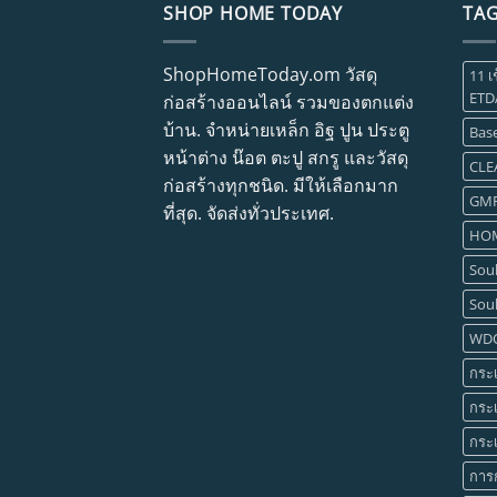
SHOP HOME TODAY
TA
ShopHomeToday.om วัสดุ
11 เ
ETD
ก่อสร้างออนไลน์ รวมของตกแต่ง
บ้าน. จำหน่ายเหล็ก อิฐ ปูน ประตู
Base
หน้าต่าง น๊อต ตะปู สกรู และวัสดุ
CLE
ก่อสร้างทุกชนิด. มีให้เลือกมาก
GM
ที่สุด. จัดส่งทั่วประเทศ.
HOM
Soul
Soul
WD
กระเ
กระเ
กระเ
การ