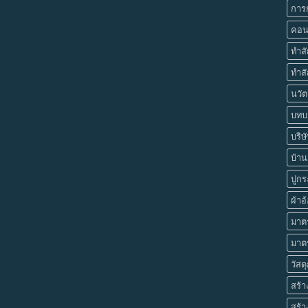
การก
คอน
ทำส
ทำสั
นวัต
บทบา
บริษ
บ้านย
ปูกร
ผ้าอ
มาตร
มาต
วัสด
สร้
สร้