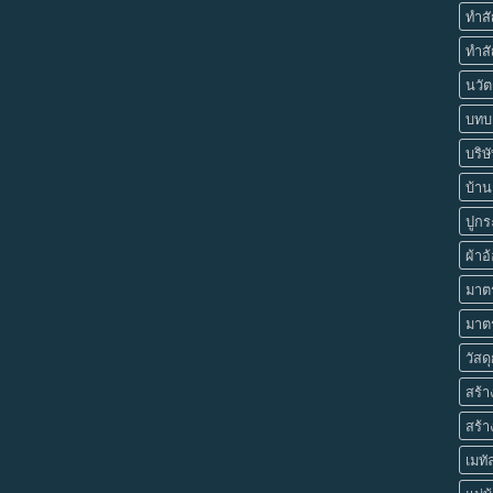
ทำส
ทำสั
นวัต
บทบา
บริษ
บ้านย
ปูกร
ผ้าอ
มาตร
มาต
วัสด
สร้
สร้
เมทั