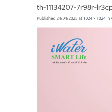
th-11134207-7r98r-lr3
Published
24/04/2025
at
1024 × 1024
in