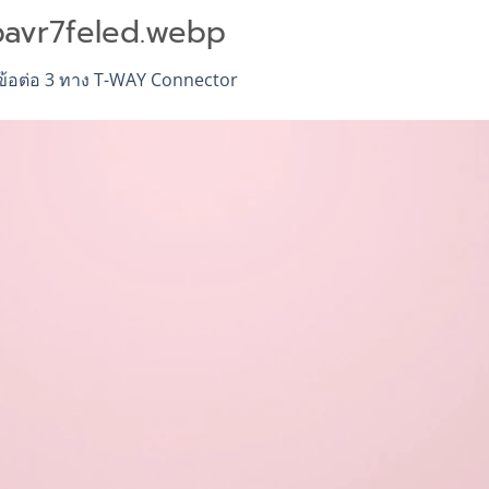
cpavr7feled.webp
ข้อต่อ 3 ทาง T-WAY Connector