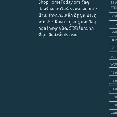
ShopHomeToday.om วัสดุ
11 เ
ETD
ก่อสร้างออนไลน์ รวมของตกแต่ง
บ้าน. จำหน่ายเหล็ก อิฐ ปูน ประตู
Base
หน้าต่าง น๊อต ตะปู สกรู และวัสดุ
CLE
ก่อสร้างทุกชนิด. มีให้เลือกมาก
GM
ที่สุด. จัดส่งทั่วประเทศ.
HOM
Soul
Soul
WD
กระเ
กระเ
กระเ
การ
การก
คอน