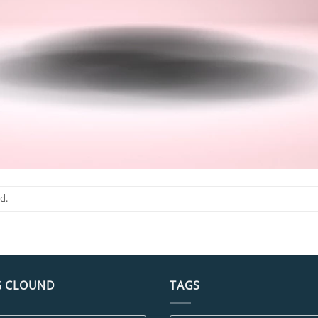
d.
G CLOUND
TAGS