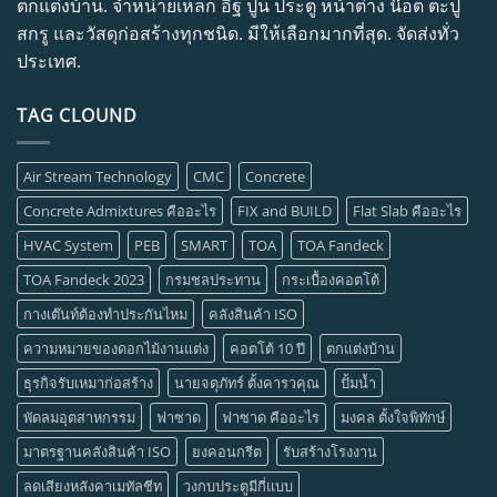
ตกแต่งบ้าน. จำหน่ายเหล็ก อิฐ ปูน ประตู หน้าต่าง น๊อต ตะปู
สกรู และวัสดุก่อสร้างทุกชนิด. มีให้เลือกมากที่สุด. จัดส่งทั่ว
ประเทศ.
TAG CLOUND
Air Stream Technology
CMC
Concrete
Concrete Admixtures คืออะไร
FIX and BUILD
Flat Slab คืออะไร
HVAC System
PEB
SMART
TOA
TOA Fandeck
TOA Fandeck 2023
กรมชลประทาน
กระเบื้องคอตโต้
กางเต๊นท์ต้องทำประกันไหม
คลังสินค้า ISO
ความหมายของดอกไม้งานแต่ง
คอตโต้ 10 ปี
ตกแต่งบ้าน
ธุรกิจรับเหมาก่อสร้าง
นายจตุภัทร์ ตั้งคารวคุณ
ปั้มน้ำ
พัดลมอุตสาหกรรม
ฟาซาด
ฟาซาด คืออะไร
มงคล ตั้งใจพิทักษ์
มาตรฐานคลังสินค้า ISO
ยงคอนกรีต
รับสร้างโรงงาน
ลดเสียงหลังคาเมทัลชีท
วงกบประตูมีกี่แบบ