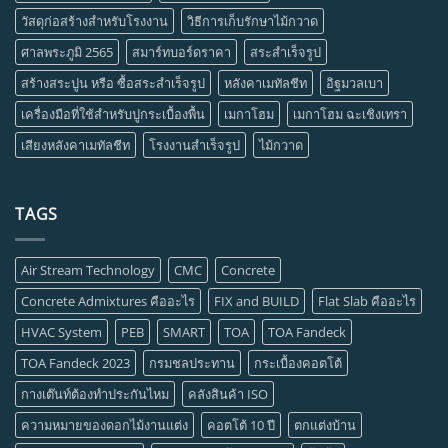
วัสดุก่อสร้างสำหรับโรงงาน
วิธีการเก็บรักษาไม้กวาด
ศาลพระภูมิ 2565
สมาร์ทบอร์ดราคา
สระสำเร็จรูป
สร้างสระปูน หรือ ซื้อสระสำเร็จรูป
หลังคาเมทัลชีท
อิฐมวลเบา
เครื่องมือที่ใช้สำหรับปูกระเบื้องพื้น
เมกาโฮม
เมกาโฮม ฉะเชิงเทรา
เสียงหลังคาเมทัลชีท
โรงงานสำเร็จรูป
ไม้กวาด
TAGS
Air Stream Technology
CMC
Concrete
Concrete Admixtures คืออะไร
FIX and BUILD
Flat Slab คืออะไร
HVAC System
PEB
SMART
TOA
TOA Fandeck
TOA Fandeck 2023
กรมชลประทาน
กระเบื้องคอตโต้
กางเต๊นท์ต้องทำประกันไหม
คลังสินค้า ISO
ความหมายของดอกไม้งานแต่ง
คอตโต้ 10 ปี
ตกแต่งบ้าน