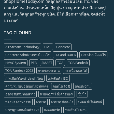
ShopHomeToday.om วัสดุก่อสร้างออนไลน์ รวมของ
ตกแต่งบ้าน. จำหน่ายเหล็ก อิฐ ปูน ประตู หน้าต่าง น๊อต ตะปู
สกรู และวัสดุก่อสร้างทุกชนิด. มีให้เลือกมากที่สุด. จัดส่งทั่ว
ประเทศ.
TAG CLOUND
Air Stream Technology
CMC
Concrete
Concrete Admixtures คืออะไร
FIX and BUILD
Flat Slab คืออะไร
HVAC System
PEB
SMART
TOA
TOA Fandeck
TOA Fandeck 2023
กรมชลประทาน
กระเบื้องคอตโต้
กางเต๊นท์ต้องทำประกันไหม
คลังสินค้า ISO
ความหมายของดอกไม้งานแต่ง
คอตโต้ 10 ปี
ตกแต่งบ้าน
ธุรกิจรับเหมาก่อสร้าง
นายจตุภัทร์ ตั้งคารวคุณ
ปั้มน้ำ
พัดลมอุตสาหกรรม
ฟาซาด
ฟาซาด คืออะไร
มงคล ตั้งใจพิทักษ์
มาตรฐานคลังสินค้า ISO
ยงคอนกรีต
รับสร้างโรงงาน