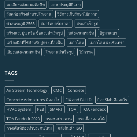
ลดเสียงหลังคาเมทัลชีท
วงกบประตูมีกี่แบบ
วัสดุก่อสร้างสำหรับโรงงาน
วิธีการเก็บรักษาไม้กวาด
ศาลพระภูมิ 2565
สมาร์ทบอร์ดราคา
สระสำเร็จรูป
สร้างสระปูน หรือ ซื้อสระสำเร็จรูป
หลังคาเมทัลชีท
อิฐมวลเบา
เครื่องมือที่ใช้สำหรับปูกระเบื้องพื้น
เมกาโฮม
เมกาโฮม ฉะเชิงเทรา
เสียงหลังคาเมทัลชีท
โรงงานสำเร็จรูป
ไม้กวาด
TAGS
Air Stream Technology
CMC
Concrete
Concrete Admixtures คืออะไร
FIX and BUILD
Flat Slab คืออะไร
HVAC System
PEB
SMART
TOA
TOA Fandeck
TOA Fandeck 2023
กรมชลประทาน
กระเบื้องคอตโต้
กางเต๊นท์ต้องทำประกันไหม
คลังสินค้า ISO