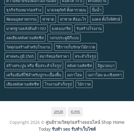
ความหมายของดอกไม้งานแต่ง
คอตโต้ 10 ปี
ตกแต่งบ้าน
ธุรกิจรับเหมาก่อสร้าง
นายจตุภัทร์ ตั้งคารวคุณ
ปั้มน้ำ
พัดลมอุตสาหกรรม
ฟาซาด
ฟาซาด คืออะไร
มงคล ตั้งใจพิทักษ์
มาตรฐานคลังสินค้า ISO
ยงคอนกรีต
รับสร้างโรงงาน
ลดเสียงหลังคาเมทัลชีท
วงกบประตูมีกี่แบบ
วัสดุก่อสร้างสำหรับโรงงาน
วิธีการเก็บรักษาไม้กวาด
ศาลพระภูมิ 2565
สมาร์ทบอร์ดราคา
สระสำเร็จรูป
สร้างสระปูน หรือ ซื้อสระสำเร็จรูป
หลังคาเมทัลชีท
อิฐมวลเบา
เครื่องมือที่ใช้สำหรับปูกระเบื้องพื้น
เมกาโฮม
เมกาโฮม ฉะเชิงเทรา
เสียงหลังคาเมทัลชีท
โรงงานสำเร็จรูป
ไม้กวาด
Cash
Bank
On
Transfer
Copyright 2026 ©
ศูนย์รวมวัสดุก่อสร้างออนไลน์ Shop Home
Delivery
Today
รับทำ seo รับทำเว็บไซต์