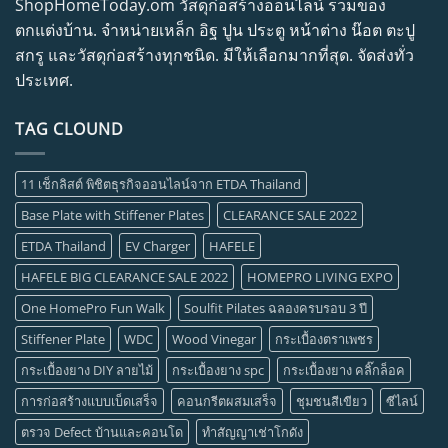
ShopHomeToday.om วัสดุก่อสร้างออนไลน์ รวมของ
ตกแต่งบ้าน. จำหน่ายเหล็ก อิฐ ปูน ประตู หน้าต่าง น๊อต ตะปู
สกรู และวัสดุก่อสร้างทุกชนิด. มีให้เลือกมากที่สุด. จัดส่งทั่ว
ประเทศ.
TAG CLOUND
11 เช็กลิสต์ พิชิตธุรกิจออนไลน์จาก ETDA Thailand
Base Plate with Stiffener Plates
CLEARANCE SALE 2022
ETDA Thailand
EV Charger
HAFELE
HAFELE BIG CLEARANCE SALE 2022
HOMEPRO LIVING EXPO
One HomePro Fun Walk
Soulfit Pilates ฉลองครบรอบ 3 ปี
Stiffener Plate
WDC
Wood Vinegar
กระเบื้องตราเพชร
กระเบื้องยาง DIY ลายไม้
กระเบื้องยาง spc
กระเบื้องยาง คลิ๊กล็อค
การก่อสร้างแบบเบ็ดเสร็จ
คอนกรีตผสมเสร็จ
ชุมชนสีเขียว
ซีไลน์
ตรวจ Defect บ้านและคอนโด
ทำสัญญาเช่าโกดัง