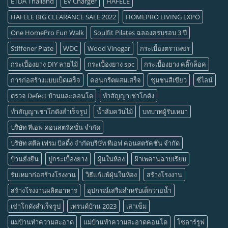
ETDA Thailand
EV Charger
HAFELE
HAFELE BIG CLEARANCE SALE 2022
HOMEPRO LIVING EXPO
One HomePro Fun Walk
Soulfit Pilates ฉลองครบรอบ 3 ปี
Stiffener Plate
WDC
Wood Vinegar
กระเบื้องตราเพชร
กระเบื้องยาง DIY ลายไม้
กระเบื้องยาง spc
กระเบื้องยาง คลิ๊กล็อค
การก่อสร้างแบบเบ็ดเสร็จ
คอนกรีตผสมเสร็จ
ชุมชนสีเขียว
ซีไลน์
ตรวจ Defect บ้านและคอนโด
ทำสัญญาเช่าโกดัง
ทำสัญญาเช่าโกดังสำเร็จรูป
น้ำส้มควันไม้
บทบาทผู้รับเหมา
บริษัท ทีเอฟ คอนสตรัคชั่น จำกัด
บริษัท สตีล เฟรม บิลดิ้ง จำกัดบริษัท ทีเอฟ คอนสตรัคชั่น จำกัด
บ้านยั่งยืน
ปูกระเบื้องยาง
ฝุ่นในห้อง
ฝ้าเพดานฉาบเรียบ
รับเหมาก่อสร้างโรงงาน
วิธีแก้แพ้ฝุ่นในห้อง
สร้างโรงงาน
สร้างโรงงานผลิตอาหาร
อุปกรณ์เสริมสำหรับเด็กว่ายน้ำ
เช่าโกดังสำเร็จรูป
เทรนด์บ้าน 2023
เสาเข็ม
แม่บ้านทำความสะอาด
แม่บ้านทำความสะอาดคอนโด
โซลาร์รูฟ