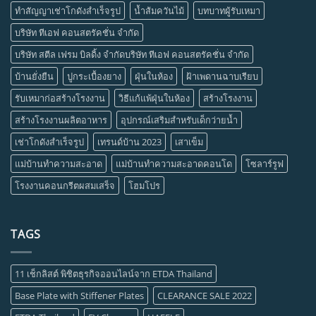
ทำสัญญาเช่าโกดังสำเร็จรูป
น้ำส้มควันไม้
บทบาทผู้รับเหมา
บริษัท ทีเอฟ คอนสตรัคชั่น จำกัด
บริษัท สตีล เฟรม บิลดิ้ง จำกัดบริษัท ทีเอฟ คอนสตรัคชั่น จำกัด
บ้านยั่งยืน
ปูกระเบื้องยาง
ฝุ่นในห้อง
ฝ้าเพดานฉาบเรียบ
รับเหมาก่อสร้างโรงงาน
วิธีแก้แพ้ฝุ่นในห้อง
สร้างโรงงาน
สร้างโรงงานผลิตอาหาร
อุปกรณ์เสริมสำหรับเด็กว่ายน้ำ
เช่าโกดังสำเร็จรูป
เทรนด์บ้าน 2023
เสาเข็ม
แม่บ้านทำความสะอาด
แม่บ้านทำความสะอาดคอนโด
โซลาร์รูฟ
โรงงานคอนกรีตผสมเสร็จ
โฮมโปร
TAGS
11 เช็กลิสต์ พิชิตธุรกิจออนไลน์จาก ETDA Thailand
Base Plate with Stiffener Plates
CLEARANCE SALE 2022