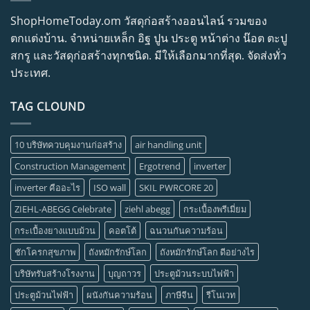
ShopHomeToday.om วัสดุก่อสร้างออนไลน์ รวมของ
ตกแต่งบ้าน. จำหน่ายเหล็ก อิฐ ปูน ประตู หน้าต่าง น๊อต ตะปู
สกรู และวัสดุก่อสร้างทุกชนิด. มีให้เลือกมากที่สุด. จัดส่งทั่ว
ประเทศ.
TAG CLOUND
10 บริษัทควบคุมงานก่อสร้าง
air handling unit
Construction Management
Ergotrend
inverter
inverter คืออะไร
ISO wall
SKIL PWRCORE 20
ZIEHL-ABEGG Celebrate
ziehl abegg
กระเบื้องพรีเมี่ยม
กระเบื้องยางแบบม้วน
คอตโต้
ฉนวนกันความร้อน
ชักโครกสุขภาพ
ถังหมักรักษ์โลก
ถังหมักรักษ์โลก ดีอย่างไร
บริษัทรับสร้างโรงงาน
บุญถาวร
ประตูม้วนระบบไฟฟ้า
ประตูม้วนไฟฟ้า
ผนังกันความร้อน
ภาษีจีน
รีโนเวท