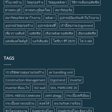
รีโนเวทบ้าน
วัสดุก่อสร้าง
วัสดุมุงหลังคา
วิธีการเลือกเมทัลชีท
ศาลพระภูมิ
ศาลพระภูมิยุคใหม่
สมาร์ทบอร์ด
สมาร์ทบอร์ดราคาโรงงาน
หลังคา
อุปกรณ์ป้องกันเท้าในโรงงาน
อุปกรณ์วัสดุก่อสร้าง
อุปกรณ์เซฟตี้
เก้าอี้สุขภาพ Ergotrend
เที่ยวกางเต๊นท์
เมทัลชีท
เลือกหลังคาเมทัลชีท
เลือกเมทัลชีท
แต่งห้องสไตล์มูจิ
แอร์เสียงดัง
โตชิบา ทีวี Z870
ไฟ 3 เฟส
TAGS
10 บริษัทควบคุมงานก่อสร้าง
air handling unit
Construction Management
Ergotrend
inverter
inverter คืออะไร
ISO wall
SKIL PWRCORE 20
ZIEHL-ABEGG Celebrate
ziehl abegg
กระเบื้องพรีเมี่ยม
กระเบื้องยางแบบม้วน
คอตโต้
ฉนวนกันความร้อน
ชักโครกสุขภาพ
ถังหมักรักษ์โลก
ถังหมักรักษ์โลก ดีอย่างไร