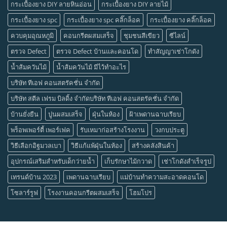
กระเบื้องยาง DIY ลายหินอ่อน
กระเบื้องยาง DIY ลายไม้
กระเบื้องยาง spc
กระเบื้องยาง spc คลิ๊กล็อค
กระเบื้องยาง คลิ๊กล็อค
ควบคุมอุณหภูมิ
คอนกรีตผสมเสร็จ
ชุมชนสีเขียว
ซีไลน์
ตรวจ Defect
ตรวจ Defect บ้านและคอนโด
ทำสัญญาเช่าโกดัง
น้ำส้มควันไม้
น้ำส้มควันไม้ มีไว้ทำอะไร
บริษัท ทีเอฟ คอนสตรัคชั่น จำกัด
บริษัท สตีล เฟรม บิลดิ้ง จำกัดบริษัท ทีเอฟ คอนสตรัคชั่น จำกัด
บ้านยั่งยืน
ปูนผสมเสร็จ
ฝุ่นในห้อง
ฝ้าเพดานฉาบเรียบ
พร็อพเพอร์ตี้ เพอร์เฟค
รับเหมาก่อสร้างโรงงาน
วงกบประตู
วิธีเลือกอิฐมวลเบา
วิธีแก้แพ้ฝุ่นในห้อง
สร้างคลังสินค้า
อุปกรณ์เสริมสำหรับเด็กว่ายน้ำ
เก็บรักษาไม้กวาด
เช่าโกดังสำเร็จรูป
เทรนด์บ้าน 2023
เพดานฉาบเรียบ
แม่บ้านทำความสะอาดคอนโด
โซลาร์รูฟ
โรงงานคอนกรีตผสมเสร็จ
โฮมโปร