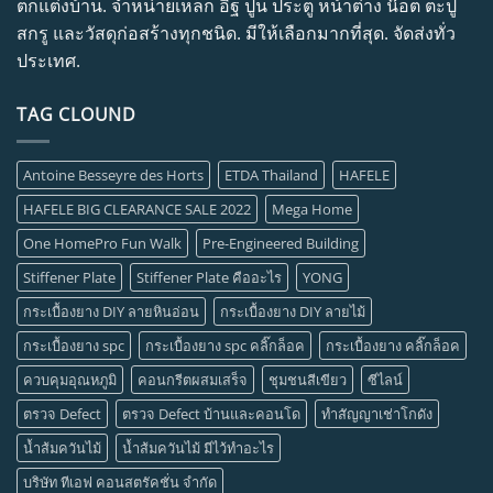
ตกแต่งบ้าน. จำหน่ายเหล็ก อิฐ ปูน ประตู หน้าต่าง น๊อต ตะปู
สกรู และวัสดุก่อสร้างทุกชนิด. มีให้เลือกมากที่สุด. จัดส่งทั่ว
ประเทศ.
TAG CLOUND
Antoine Besseyre des Horts
ETDA Thailand
HAFELE
HAFELE BIG CLEARANCE SALE 2022
Mega Home
One HomePro Fun Walk
Pre-Engineered Building
Stiffener Plate
Stiffener Plate คืออะไร
YONG
กระเบื้องยาง DIY ลายหินอ่อน
กระเบื้องยาง DIY ลายไม้
กระเบื้องยาง spc
กระเบื้องยาง spc คลิ๊กล็อค
กระเบื้องยาง คลิ๊กล็อค
ควบคุมอุณหภูมิ
คอนกรีตผสมเสร็จ
ชุมชนสีเขียว
ซีไลน์
ตรวจ Defect
ตรวจ Defect บ้านและคอนโด
ทำสัญญาเช่าโกดัง
น้ำส้มควันไม้
น้ำส้มควันไม้ มีไว้ทำอะไร
บริษัท ทีเอฟ คอนสตรัคชั่น จำกัด