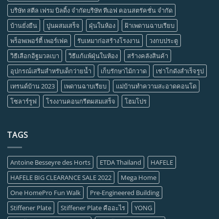
บริษัท สตีล เฟรม บิลดิ้ง จำกัดบริษัท ทีเอฟ คอนสตรัคชั่น จำกัด
บ้านยั่งยืน
ปูนผสมเสร็จ
ฝุ่นในห้อง
ฝ้าเพดานฉาบเรียบ
พร็อพเพอร์ตี้ เพอร์เฟค
รับเหมาก่อสร้างโรงงาน
วงกบประตู
วิธีเลือกอิฐมวลเบา
วิธีแก้แพ้ฝุ่นในห้อง
สร้างคลังสินค้า
อุปกรณ์เสริมสำหรับเด็กว่ายน้ำ
เก็บรักษาไม้กวาด
เช่าโกดังสำเร็จรูป
เทรนด์บ้าน 2023
เพดานฉาบเรียบ
แม่บ้านทำความสะอาดคอนโด
โซลาร์รูฟ
โรงงานคอนกรีตผสมเสร็จ
โฮมโปร
TAGS
Antoine Besseyre des Horts
ETDA Thailand
HAFELE
HAFELE BIG CLEARANCE SALE 2022
Mega Home
One HomePro Fun Walk
Pre-Engineered Building
Stiffener Plate
Stiffener Plate คืออะไร
YONG