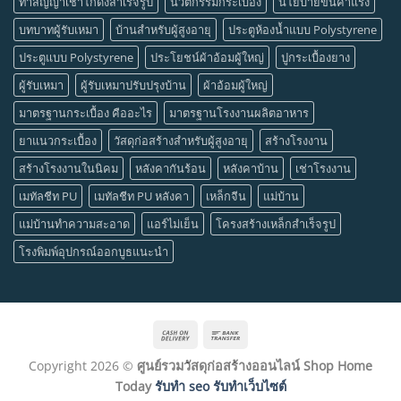
ทำสัญญาเช่าโกดังสำเร็จรูป
นวัตกรรมกระเบื้อง
นโยบายขึ้นค่าแรง
บทบาทผู้รับเหมา
บ้านสำหรับผู้สูงอายุ
ประตูห้องน้ำแบบ Polystyrene
ประตูแบบ Polystyrene
ประโยชน์ผ้าอ้อมผู้ใหญ่
ปูกระเบื้องยาง
ผู้รับเหมา
ผู้รับเหมาปรับปรุงบ้าน
ผ้าอ้อมผู้ใหญ่
มาตรฐานกระเบื้อง คืออะไร
มาตรฐานโรงงานผลิตอาหาร
ยาแนวกระเบื้อง
วัสดุก่อสร้างสำหรับผู้สูงอายุ
สร้างโรงงาน
สร้างโรงงานในนิคม
หลังคากันร้อน
หลังคาบ้าน
เช่าโรงงาน
เมทัลชีท PU
เมทัลชีท PU หลังคา
เหล็กจีน
แม่บ้าน
แม่บ้านทำความสะอาด
แอร์ไม่เย็น
โครงสร้างเหล็กสำเร็จรูป
โรงพิมพ์อุปกรณ์ออกบูธแนะนำ
Cash
Bank
On
Transfer
Copyright 2026 ©
ศูนย์รวมวัสดุก่อสร้างออนไลน์ Shop Home
Delivery
Today
รับทำ seo รับทำเว็บไซต์