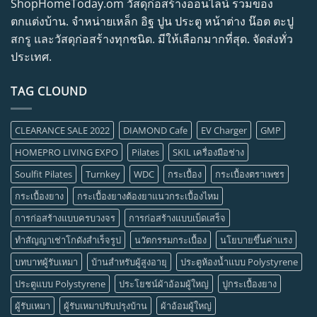
ShopHomeToday.om วัสดุก่อสร้างออนไลน์ รวมของ
ตกแต่งบ้าน. จำหน่ายเหล็ก อิฐ ปูน ประตู หน้าต่าง น๊อต ตะปู
สกรู และวัสดุก่อสร้างทุกชนิด. มีให้เลือกมากที่สุด. จัดส่งทั่ว
ประเทศ.
TAG CLOUND
CLEARANCE SALE 2022
DIAMOND Cafe
EV Charger
GMP
HOMEPRO LIVING EXPO
Pilates
SKIL เครื่องมือช่าง
Soulfit Pilates
Turnkey
WDC
กระเบื้อง
กระเบื้องตราเพชร
กระเบื้องยาง
กระเบื้องยางต้องยาแนวกระเบื้องไหม
การก่อสร้างแบบครบวงจร
การก่อสร้างแบบเบ็ดเสร็จ
ทำสัญญาเช่าโกดังสำเร็จรูป
นวัตกรรมกระเบื้อง
นโยบายขึ้นค่าแรง
บทบาทผู้รับเหมา
บ้านสำหรับผู้สูงอายุ
ประตูห้องน้ำแบบ Polystyrene
ประตูแบบ Polystyrene
ประโยชน์ผ้าอ้อมผู้ใหญ่
ปูกระเบื้องยาง
ผู้รับเหมา
ผู้รับเหมาปรับปรุงบ้าน
ผ้าอ้อมผู้ใหญ่