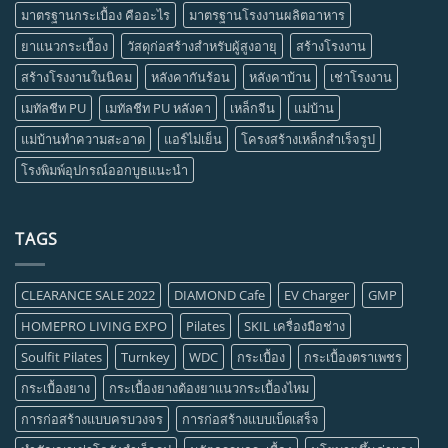
มาตรฐานกระเบื้อง คืออะไร
มาตรฐานโรงงานผลิตอาหาร
ยาแนวกระเบื้อง
วัสดุก่อสร้างสำหรับผู้สูงอายุ
สร้างโรงงาน
สร้างโรงงานในนิคม
หลังคากันร้อน
หลังคาบ้าน
เช่าโรงงาน
เมทัลชีท PU
เมทัลชีท PU หลังคา
เหล็กจีน
แม่บ้าน
แม่บ้านทำความสะอาด
แอร์ไม่เย็น
โครงสร้างเหล็กสำเร็จรูป
โรงพิมพ์อุปกรณ์ออกบูธแนะนำ
TAGS
CLEARANCE SALE 2022
DIAMOND Cafe
EV Charger
GMP
HOMEPRO LIVING EXPO
Pilates
SKIL เครื่องมือช่าง
Soulfit Pilates
Turnkey
WDC
กระเบื้อง
กระเบื้องตราเพชร
กระเบื้องยาง
กระเบื้องยางต้องยาแนวกระเบื้องไหม
การก่อสร้างแบบครบวงจร
การก่อสร้างแบบเบ็ดเสร็จ