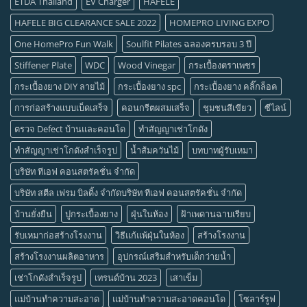
ETDA Thailand
EV Charger
HAFELE
HAFELE BIG CLEARANCE SALE 2022
HOMEPRO LIVING EXPO
One HomePro Fun Walk
Soulfit Pilates ฉลองครบรอบ 3 ปี
Stiffener Plate
WDC
Wood Vinegar
กระเบื้องตราเพชร
กระเบื้องยาง DIY ลายไม้
กระเบื้องยาง spc
กระเบื้องยาง คลิ๊กล็อค
การก่อสร้างแบบเบ็ดเสร็จ
คอนกรีตผสมเสร็จ
ชุมชนสีเขียว
ซีไลน์
ตรวจ Defect บ้านและคอนโด
ทำสัญญาเช่าโกดัง
ทำสัญญาเช่าโกดังสำเร็จรูป
น้ำส้มควันไม้
บทบาทผู้รับเหมา
บริษัท ทีเอฟ คอนสตรัคชั่น จำกัด
บริษัท สตีล เฟรม บิลดิ้ง จำกัดบริษัท ทีเอฟ คอนสตรัคชั่น จำกัด
บ้านยั่งยืน
ปูกระเบื้องยาง
ฝุ่นในห้อง
ฝ้าเพดานฉาบเรียบ
รับเหมาก่อสร้างโรงงาน
วิธีแก้แพ้ฝุ่นในห้อง
สร้างโรงงาน
สร้างโรงงานผลิตอาหาร
อุปกรณ์เสริมสำหรับเด็กว่ายน้ำ
เช่าโกดังสำเร็จรูป
เทรนด์บ้าน 2023
เสาเข็ม
แม่บ้านทำความสะอาด
แม่บ้านทำความสะอาดคอนโด
โซลาร์รูฟ