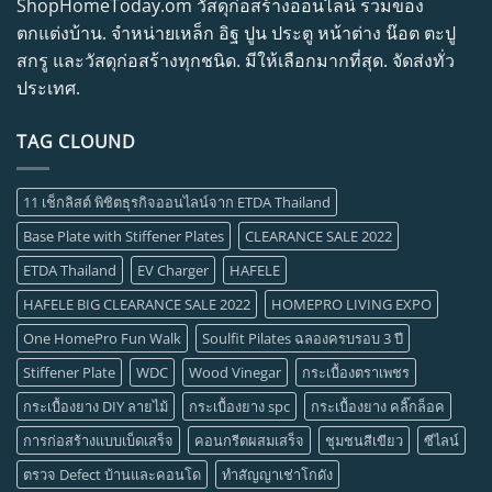
ShopHomeToday.om วัสดุก่อสร้างออนไลน์ รวมของ
ตกแต่งบ้าน. จำหน่ายเหล็ก อิฐ ปูน ประตู หน้าต่าง น๊อต ตะปู
สกรู และวัสดุก่อสร้างทุกชนิด. มีให้เลือกมากที่สุด. จัดส่งทั่ว
ประเทศ.
TAG CLOUND
11 เช็กลิสต์ พิชิตธุรกิจออนไลน์จาก ETDA Thailand
Base Plate with Stiffener Plates
CLEARANCE SALE 2022
ETDA Thailand
EV Charger
HAFELE
HAFELE BIG CLEARANCE SALE 2022
HOMEPRO LIVING EXPO
One HomePro Fun Walk
Soulfit Pilates ฉลองครบรอบ 3 ปี
Stiffener Plate
WDC
Wood Vinegar
กระเบื้องตราเพชร
กระเบื้องยาง DIY ลายไม้
กระเบื้องยาง spc
กระเบื้องยาง คลิ๊กล็อค
การก่อสร้างแบบเบ็ดเสร็จ
คอนกรีตผสมเสร็จ
ชุมชนสีเขียว
ซีไลน์
ตรวจ Defect บ้านและคอนโด
ทำสัญญาเช่าโกดัง