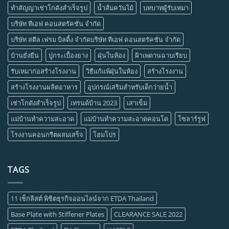
ทำสัญญาเช่าโกดังสำเร็จรูป
น้ำส้มควันไม้
บทบาทผู้รับเหมา
บริษัท ทีเอฟ คอนสตรัคชั่น จำกัด
บริษัท สตีล เฟรม บิลดิ้ง จำกัดบริษัท ทีเอฟ คอนสตรัคชั่น จำกัด
บ้านยั่งยืน
ปูกระเบื้องยาง
ฝุ่นในห้อง
ฝ้าเพดานฉาบเรียบ
รับเหมาก่อสร้างโรงงาน
วิธีแก้แพ้ฝุ่นในห้อง
สร้างโรงงาน
สร้างโรงงานผลิตอาหาร
อุปกรณ์เสริมสำหรับเด็กว่ายน้ำ
เช่าโกดังสำเร็จรูป
เทรนด์บ้าน 2023
เสาเข็ม
แม่บ้านทำความสะอาด
แม่บ้านทำความสะอาดคอนโด
โซลาร์รูฟ
โรงงานคอนกรีตผสมเสร็จ
โฮมโปร
TAGS
11 เช็กลิสต์ พิชิตธุรกิจออนไลน์จาก ETDA Thailand
Base Plate with Stiffener Plates
CLEARANCE SALE 2022